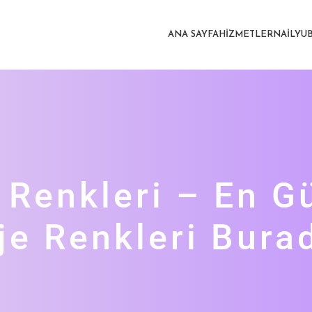
ANA SAYFA
HIZMETLER
NAILYU
 Renkleri – En G
je Renkleri Bura