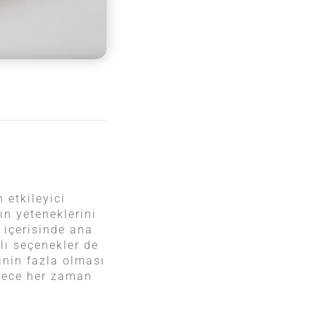
 etkileyici
ın yeteneklerini
 içerisinde ana
lı seçenekler de
inin fazla olması
ylece her zaman