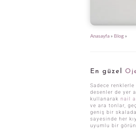
Anasayfa
»
Blog
»
En güzel
Oj
Sadece renklerle 
desenler de yer a
kullanarak
nail a
ve ara tonlar, ge
geniş bir skalad
sayesinde her kı
uyumlu bir görü