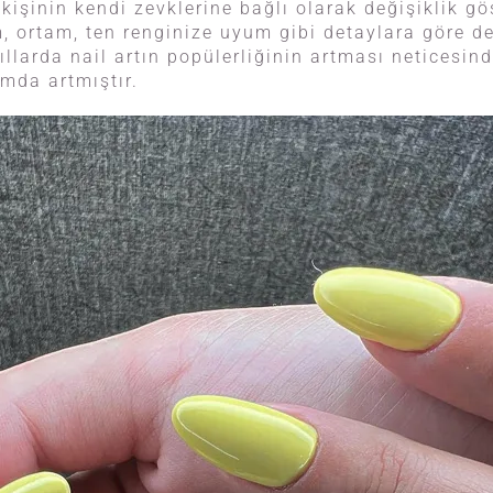
 kişinin kendi zevklerine bağlı olarak değişiklik gös
ortam, ten renginize uyum gibi detaylara göre d
yıllarda nail artın popülerliğinin artması neticesin
amda artmıştır.