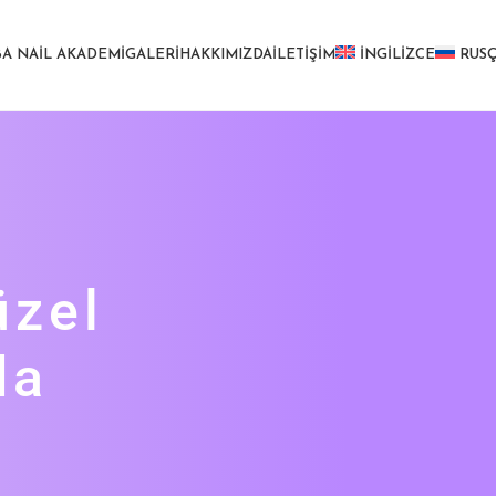
BA NAIL AKADEMI
GALERI
HAKKIMIZDA
İLETIŞIM
İNGILIZCE
RUS
üzel
da