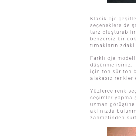
Klasik oje çeşitl
seçeneklere de ş
tarz oluşturabili
benzersiz bir do
tırnaklarınızdaki
Farklı oje modell
düşünmelisiniz. 
için ton sür ton b
alakasız renkler 
Yüzlerce renk se
seçimler yapma şa
uzman görüşüne 
aklınızda bulunma
zahmetinden kur