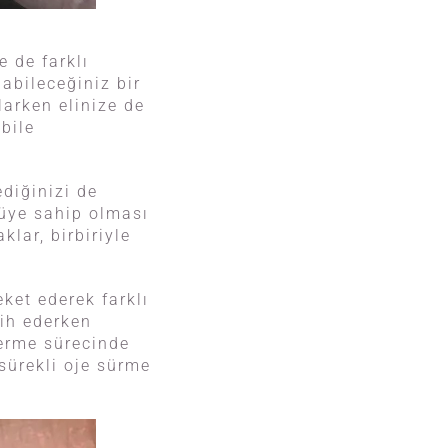
e de farklı
abileceğiniz bir
larken elinize de
bile
ediğinizi de
tüye sahip olması
klar, birbiriyle
ket ederek farklı
cih ederken
verme sürecinde
 sürekli oje sürme