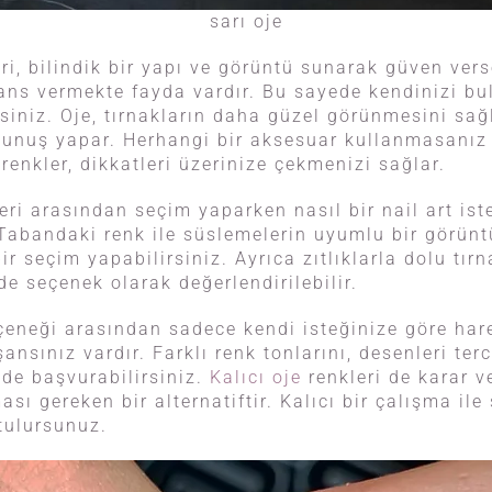
sarı oje
eri, bilindik bir yapı ve görüntü sunarak güven vers
ans vermekte fayda vardır. Bu sayede kendinizi bul
rsiniz. Oje, tırnakların daha güzel görünmesini sağ
kunuş yapar. Herhangi bir aksesuar kullanmasanız 
 renkler, dikkatleri üzerinize çekmenizi sağlar.
eri arasından seçim yaparken nasıl bir nail art ist
Tabandaki renk ile süslemelerin uyumlu bir görün
ir seçim yapabilirsiniz. Ayrıca zıtlıklarla dolu tırna
de seçenek olarak değerlendirilebilir.
çeneği arasından sadece kendi isteğinize göre hare
nsınız vardır. Farklı renk tonlarını, desenleri ter
de başvurabilirsiniz.
Kalıcı oje
renkleri de karar 
sı gereken bir alternatiftir. Kalıcı bir çalışma ile
tulursunuz.