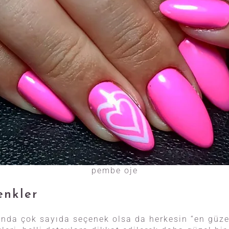
pembe oje
enkler
sında çok sayıda seçenek olsa da herkesin “en güze