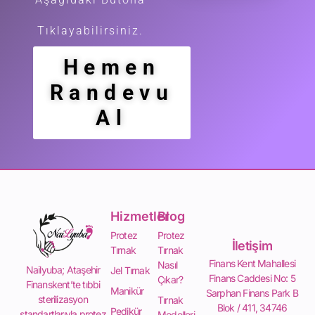
Tıklayabilirsiniz.
Hemen
Randevu
Al
Hizmetler
Blog
Protez
Protez
İletişim
Tırnak
Tırnak
Finans Kent Mahallesi
Nasıl
Nailyuba; Ataşehir
Jel Tırnak
Finans Caddesi No: 5
Çıkar?
Finanskent’te tıbbi
Manikür
Sarphan Finans Park B
sterilizasyon
Tırnak
Blok / 411, 34746
Pedikür
standartlarıyla protez
Modelleri