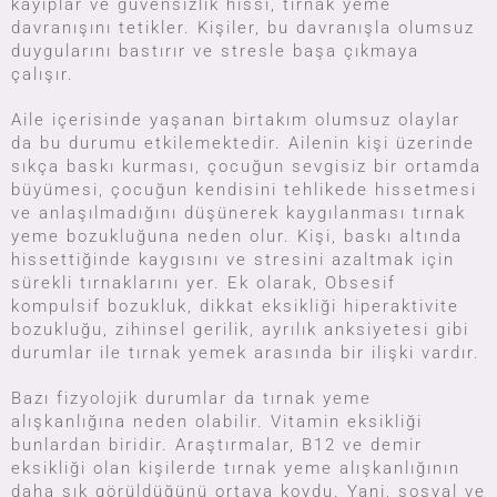
kayıplar ve güvensizlik hissi, tırnak yeme
davranışını tetikler. Kişiler, bu davranışla olumsuz
duygularını bastırır ve stresle başa çıkmaya
çalışır.
Aile içerisinde yaşanan birtakım olumsuz olaylar
da bu durumu etkilemektedir. Ailenin kişi üzerinde
sıkça baskı kurması, çocuğun sevgisiz bir ortamda
büyümesi, çocuğun kendisini tehlikede hissetmesi
ve anlaşılmadığını düşünerek kaygılanması tırnak
yeme bozukluğuna neden olur. Kişi, baskı altında
hissettiğinde kaygısını ve stresini azaltmak için
sürekli tırnaklarını yer. Ek olarak, Obsesif
kompulsif bozukluk, dikkat eksikliği hiperaktivite
bozukluğu, zihinsel gerilik, ayrılık anksiyetesi gibi
durumlar ile tırnak yemek arasında bir ilişki vardır.
Bazı fizyolojik durumlar da tırnak yeme
alışkanlığına neden olabilir. Vitamin eksikliği
bunlardan biridir. Araştırmalar, B12 ve demir
eksikliği olan kişilerde tırnak yeme alışkanlığının
daha sık görüldüğünü ortaya koydu. Yani, sosyal ve