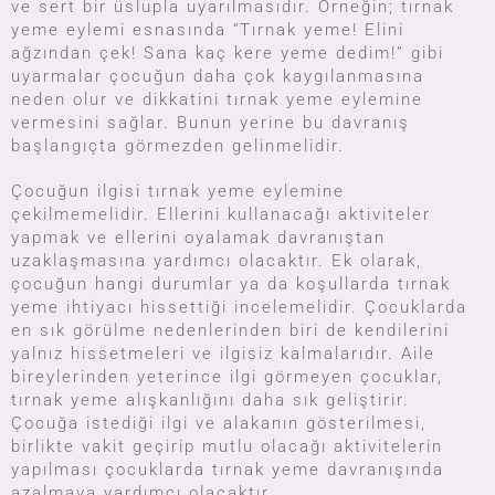
ve sert bir üslupla uyarılmasıdır. Örneğin; tırnak
yeme eylemi esnasında “Tırnak yeme! Elini
ağzından çek! Sana kaç kere yeme dedim!” gibi
uyarmalar çocuğun daha çok kaygılanmasına
neden olur ve dikkatini tırnak yeme eylemine
vermesini sağlar. Bunun yerine bu davranış
başlangıçta görmezden gelinmelidir.
Çocuğun ilgisi tırnak yeme eylemine
çekilmemelidir. Ellerini kullanacağı aktiviteler
yapmak ve ellerini oyalamak davranıştan
uzaklaşmasına yardımcı olacaktır. Ek olarak,
çocuğun hangi durumlar ya da koşullarda tırnak
yeme ihtiyacı hissettiği incelemelidir. Çocuklarda
en sık görülme nedenlerinden biri de kendilerini
yalnız hissetmeleri ve ilgisiz kalmalarıdır. Aile
bireylerinden yeterince ilgi görmeyen çocuklar,
tırnak yeme alışkanlığını daha sık geliştirir.
Çocuğa istediği ilgi ve alakanın gösterilmesi,
birlikte vakit geçirip mutlu olacağı aktivitelerin
yapılması çocuklarda tırnak yeme davranışında
azalmaya yardımcı olacaktır.