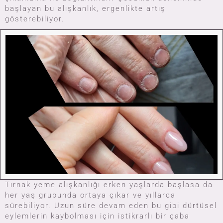
başlayan bu alışkanlık, ergenlikte artış
gösterebiliyor.
Whatsapp İçin Tıkla
Tel : +9 0532 399 56 88
Nailyuba
Tırnak yeme alışkanlığı erken yaşlarda başlasa da
her yaş grubunda ortaya çıkar ve yıllarca
sürebiliyor. Uzun süre devam eden bu gibi dürtüsel
eylemlerin kaybolması için istikrarlı bir çaba