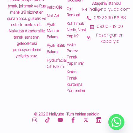
Ataşehir/İstanbul
tırnak, jel tırnak ve Rus
Kalıcı Oje
Oje
nail@nailyuba.com
manikürü hizmetleri
Renkleri
Nail Art
0532 399 56 88
sunan öncü güzellik ve
Küt Tırnak
Ayak
estetik merkezidir.
09:00 - 19:00
Nedir, Nasıl
Mantar
Nailyuba Akademi ile
Pazar günleri
Yapılır?
Bakımı
tırnak sanatının
kapalıyız
gelecekteki
Evde
Ayak Batık
profesyonellerini
Protez
Bakımı
yetiştiriyoruz.
Tırnak
Hydrafacial
Yapılır mı?
Cilt Bakımı
Kırılan
Tırnak
Kurtarma
Yöntemleri
© 2026 Nailyuba. Tüm hakları saklıdır.