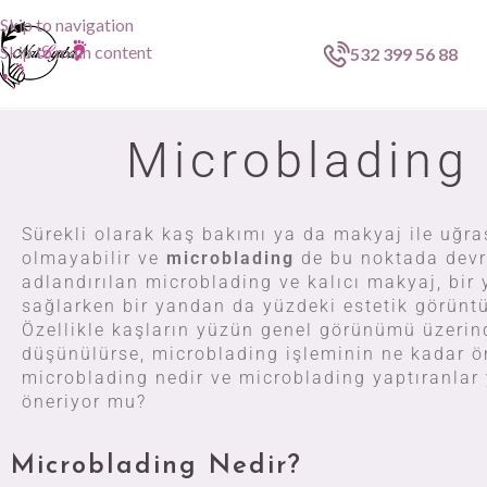
Skip to navigation
Skip to main content
532 399 56 88
Microblading
Sürekli olarak kaş bakımı ya da makyaj ile uğraş
olmayabilir ve
microblading
de bu noktada devre
adlandırılan microblading ve kalıcı makyaj, bi
sağlarken bir yandan da yüzdeki estetik görüntü
Özellikle kaşların yüzün genel görünümü üzerin
düşünülürse, microblading işleminin ne kadar ön
microblading nedir ve microblading yaptıranlar
öneriyor mu?
Microblading Nedir?