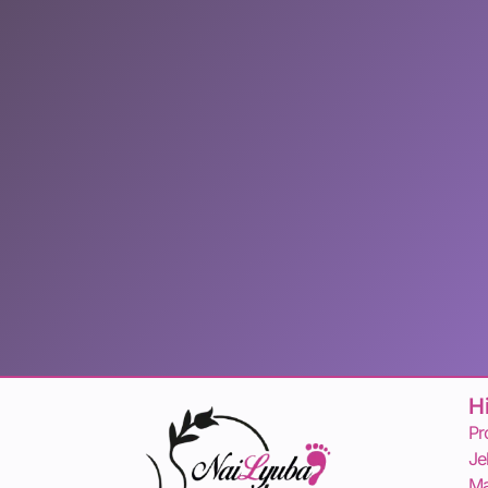
H
Pr
Je
Ma