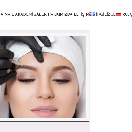
BA NAIL AKADEMI
GALERI
HAKKIMIZDA
İLETIŞIM
İNGILIZCE
RUS
Whatsapp İçin Tıkla
l : +9 0532 399 56 88
ailyuba