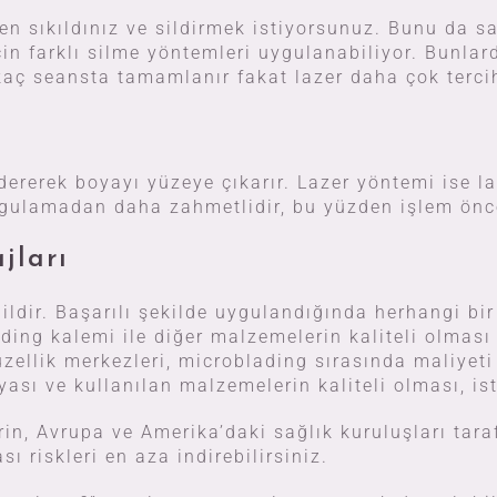
den sıkıldınız ve sildirmek istiyorsunuz. Bunu da
n farklı silme yöntemleri uygulanabiliyor. Bunlar
irkaç seansta tamamlanır fakat lazer daha çok tercih
ererek boyayı yüzeye çıkarır. Lazer yöntemi ise laz
uygulamadan daha zahmetlidir, bu yüzden işlem önc
jları
ğildir. Başarılı şekilde uygulandığında herhangi bi
ng kalemi ile diğer malzemelerin kaliteli olması g
üzellik merkezleri, microblading sırasında maliyeti
ası ve kullanılan malzemelerin kaliteli olması, ist
in, Avrupa ve Amerika’daki sağlık kuruluşları tar
sı riskleri en aza indirebilirsiniz.