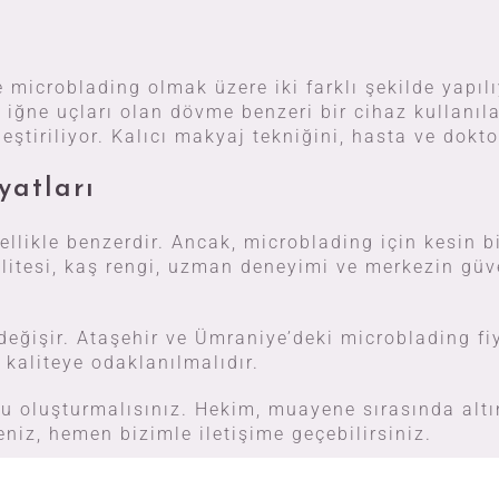
microblading olmak üzere iki farklı şekilde yapıl
, iğne uçları olan dövme benzeri bir cihaz kullanıl
tiriliyor. Kalıcı makyaj tekniğini, hasta ve doktor 
yatları
ellikle benzerdir. Ancak, microblading için kesin bi
tesi, kaş rengi, uzman deneyimi ve merkezin güvenil
ğişir. Ataşehir ve Ümraniye’deki microblading fiyat
 kaliteye odaklanılmalıdır.
evu oluşturmalısınız. Hekim, muayene sırasında altı
eniz, hemen bizimle iletişime geçebilirsiniz.