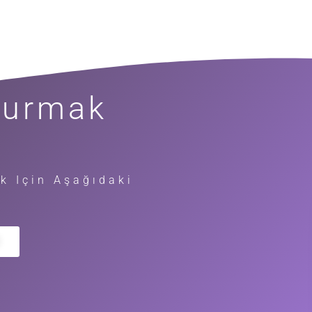
 Kurmak
k Için Aşağıdaki
l