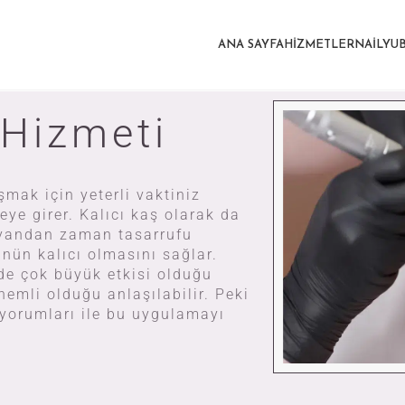
ANA SAYFA
HIZMETLER
NAILYU
 Hizmeti
mak için yeterli vaktiniz
ye girer. Kalıcı kaş olarak da
Te
r yandan zaman tasarrufu
nün kalıcı olmasını sağlar.
N
de çok büyük etkisi olduğu
emli olduğu anlaşılabilir. Peki
 yorumları ile bu uygulamayı