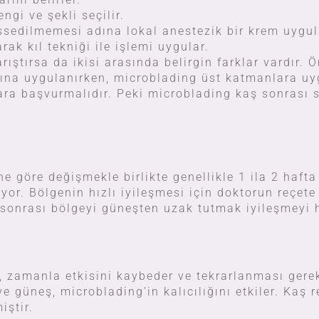
engi ve şekli seçilir.
ssedilmemesi adına lokal anestezik bir krem uygul
k kıl tekniği ile işlemi uygular.
ıştırsa da ikisi arasında belirgin farklar vardır.
arına uygulanırken, microblading üst katmanlara uygu
ara başvurmalıdır. Peki microblading kaş sonrası s
 göre değişmekle birlikte genellikle 1 ila 2 hafta
or. Bölgenin hızlı iyileşmesi için doktorun reçete 
 sonrası bölgeyi güneşten uzak tutmak iyileşmeyi h
j, zamanla etkisini kaybeder ve tekrarlanması gereki
e güneş, microblading’in kalıcılığını etkiler. Kaş 
iştir.