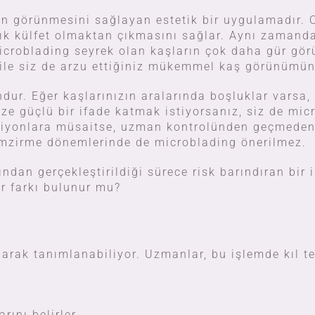
ün görünmesini sağlayan estetik bir uygulamadır.
ık külfet olmaktan çıkmasını sağlar. Aynı zamanda
 Microblading seyrek olan kaşların çok daha gür 
g ile siz de arzu ettiğiniz mükemmel kaş görünümün
ur. Eğer kaşlarınızın aralarında boşluklar varsa,
ze güçlü bir ifade katmak istiyorsanız, siz de mi
eaksiyonlara müsaitse, uzman kontrolünden geçmede
emzirme dönemlerinde de microblading önerilmez.
dan gerçekleştirildiği sürece risk barındıran bir 
ir farkı bulunur mu?
arak tanımlanabiliyor. Uzmanlar, bu işlemde kıl te
rını belirler.