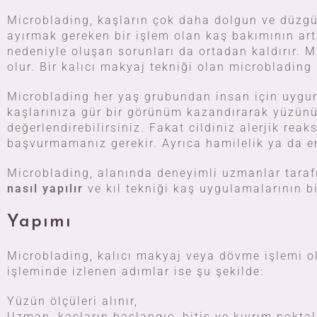
Microblading, kaşların çok daha dolgun ve düzg
ayırmak gereken bir işlem olan kaş bakımının art
nedeniyle oluşan sorunları da ortadan kaldırır.
olur. Bir kalıcı makyaj tekniği olan microbladin
Microblading her yaş grubundan insan için uygund
kaşlarınıza gür bir görünüm kazandırarak yüzünü
değerlendirebilirsiniz. Fakat cildiniz alerjik r
başvurmamanız gerekir. Ayrıca hamilelik ya da 
Microblading, alanında deneyimli uzmanlar tarafın
nasıl yapılır
ve kıl tekniği kaş uygulamalarının b
Yapımı
Microblading, kalıcı makyaj veya dövme işlemi ol
işleminde izlenen adımlar ise şu şekilde:
Yüzün ölçüleri alınır,
Uzman, kaşların başlangıç, bitiş ve kıvrım noktala