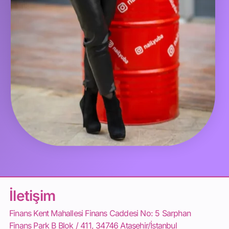
İletişim
Finans Kent Mahallesi Finans Caddesi No: 5 Sarphan
Finans Park B Blok / 411, 34746 Ataşehir/İstanbul