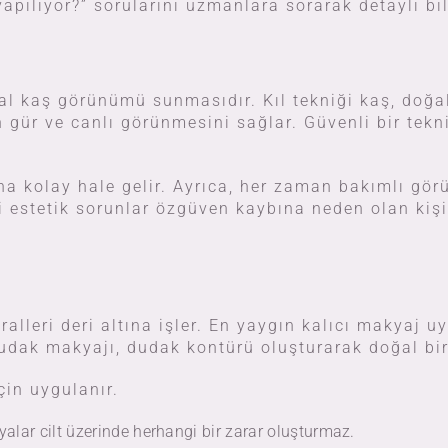
apılıyor?” sorularını uzmanlara sorarak detaylı bil
l kaş görünümü sunmasıdır. Kıl tekniği kaş, doğal
n gür ve canlı görünmesini sağlar. Güvenli bir tekni
a kolay hale gelir. Ayrıca, her zaman bakımlı gör
i estetik sorunlar özgüven kaybına neden olan kişi
lleri deri altına işler. En yaygın kalıcı makyaj u
 dudak makyajı, dudak kontürü oluşturarak doğal bi
için uygulanır.
boyalar cilt üzerinde herhangi bir zarar oluşturmaz.