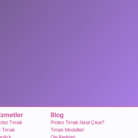
izmetler
Blog
otez Tırnak
Protez Tırnak Nasıl Çıkar?
l Tırnak
Tırnak Modelleri
nikür
Oje Renkleri