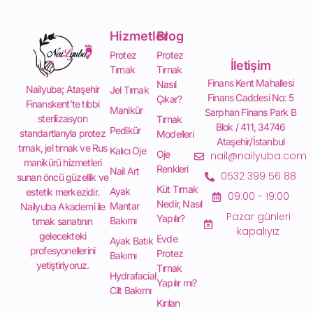
Hizmetler
Blog
Protez
Protez
İletişim
Tırnak
Tırnak
Finans Kent Mahallesi
Nasıl
Nailyuba; Ataşehir
Jel Tırnak
Finans Caddesi No: 5
Çıkar?
Finanskent’te tıbbi
Manikür
Sarphan Finans Park B
sterilizasyon
Tırnak
Blok / 411, 34746
Pedikür
standartlarıyla protez
Modelleri
Ataşehir/İstanbul
tırnak, jel tırnak ve Rus
Kalıcı Oje
Oje
nail@nailyuba.com
manikürü hizmetleri
Renkleri
Nail Art
0532 399 56 88
sunan öncü güzellik ve
Küt Tırnak
Ayak
estetik merkezidir.
09:00 - 19:00
Nedir, Nasıl
Mantar
Nailyuba Akademi ile
Pazar günleri
Yapılır?
Bakımı
tırnak sanatının
kapalıyız
gelecekteki
Evde
Ayak Batık
profesyonellerini
Protez
Bakımı
yetiştiriyoruz.
Tırnak
Hydrafacial
Yapılır mı?
Cilt Bakımı
Kırılan