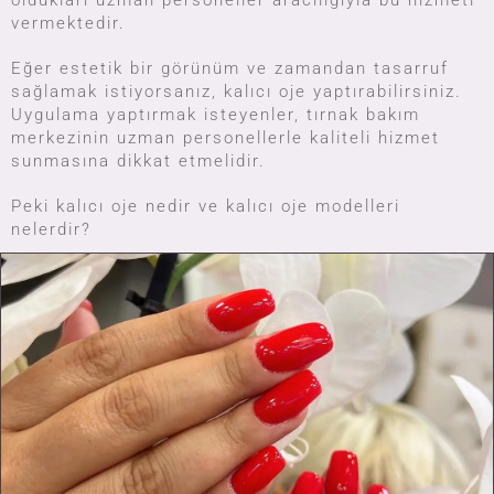
oldukları uzman personeller aracılığıyla bu hizmeti
vermektedir.
Eğer estetik bir görünüm ve zamandan tasarruf
sağlamak istiyorsanız, kalıcı oje yaptırabilirsiniz.
Uygulama yaptırmak isteyenler, tırnak bakım
merkezinin uzman personellerle kaliteli hizmet
sunmasına dikkat etmelidir.
Peki kalıcı oje nedir ve kalıcı oje modelleri
nelerdir?
Whatsapp İçin Tıkla
Tel : +9 0532 399 56 88
Nailyuba