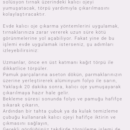
solüsyon tırnak üzerindeki kalıcı ojeyi
yumuşatacak, törpü yardımıyla çıkarılmasını
kolaylaştıracaktır.
Evde kalıcı oje çıkarma yöntemlerini uygulamak,
tırnaklarınıza zarar vererek uzun süre kötü
görünmelerine yol açabiliyor. Fakat yine de bu
işlemi evde uygulamak isterseniz, şu adımları
izleyebilirsiniz:
Uzmanlar, önce en üst katmanı kağıt törpü ile
dikkatlice törpüler.
Pamuk parçalarına aseton dökün, parmaklarınızın
üzerine yerleştirerek alüminyum folyo ile sarın,
Yaklaşık 20 dakika sonra, kalıcı oje yumuşayarak
çıkarılmaya hazır hale gelir.
Bekleme süresi sonunda folyo ve pamuğu hafifçe
sıkarak çıkarın,
Ardından bir tahta çubuk ya da kulak temizleme
çubuğu kullanarak kalıcı ojeyi hafifçe iktirin ve
çıkmasını sağlayın,
Gerekli gördüğünüz takdirde törpüleme işlemi de