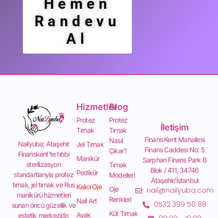
Hemen
Randevu
Al
Hizmetler
Blog
Protez
Protez
İletişim
Tırnak
Tırnak
Finans Kent Mahallesi
Nasıl
Nailyuba; Ataşehir
Jel Tırnak
Finans Caddesi No: 5
Çıkar?
Finanskent’te tıbbi
Manikür
Sarphan Finans Park B
sterilizasyon
Tırnak
Blok / 411, 34746
Pedikür
standartlarıyla protez
Modelleri
Ataşehir/İstanbul
tırnak, jel tırnak ve Rus
Kalıcı Oje
Oje
nail@nailyuba.com
manikürü hizmetleri
Renkleri
Nail Art
0532 399 56 88
sunan öncü güzellik ve
Küt Tırnak
Ayak
estetik merkezidir.