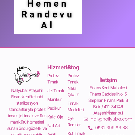
Hemen
Randevu
Al
Hizmetler
Blog
Protez
Protez
İletişim
Tırnak
Tırnak
Finans Kent Mahallesi
Nasıl
Nailyuba; Ataşehir
Jel Tırnak
Finans Caddesi No: 5
Çıkar?
Finanskent’te tıbbi
Manikür
Sarphan Finans Park B
sterilizasyon
Tırnak
Blok / 411, 34746
Pedikür
standartlarıyla protez
Modelleri
Ataşehir/İstanbul
tırnak, jel tırnak ve Rus
Kalıcı Oje
Oje
nail@nailyuba.com
manikürü hizmetleri
Renkleri
Nail Art
0532 399 56 88
sunan öncü güzellik ve
Küt Tırnak
Ayak
estetik merkezidir.