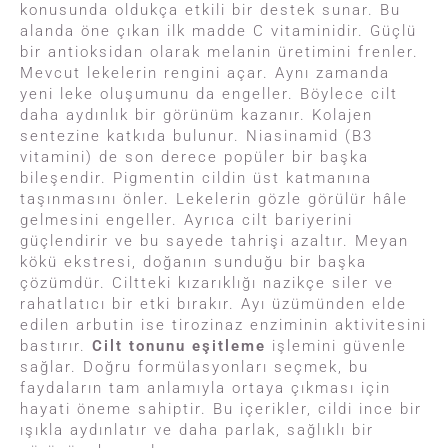
konusunda oldukça etkili bir destek sunar. Bu
alanda öne çıkan ilk madde C vitaminidir. Güçlü
bir antioksidan olarak melanin üretimini frenler.
Mevcut lekelerin rengini açar. Aynı zamanda
yeni leke oluşumunu da engeller. Böylece cilt
daha aydınlık bir görünüm kazanır. Kolajen
sentezine katkıda bulunur. Niasinamid (B3
vitamini) de son derece popüler bir başka
bileşendir. Pigmentin cildin üst katmanına
taşınmasını önler. Lekelerin gözle görülür hâle
gelmesini engeller. Ayrıca cilt bariyerini
güçlendirir ve bu sayede tahrişi azaltır. Meyan
kökü ekstresi, doğanın sunduğu bir başka
çözümdür. Ciltteki kızarıklığı nazikçe siler ve
rahatlatıcı bir etki bırakır. Ayı üzümünden elde
edilen arbutin ise tirozinaz enziminin aktivitesini
bastırır.
Cilt tonunu eşitleme
işlemini güvenle
sağlar. Doğru formülasyonları seçmek, bu
faydaların tam anlamıyla ortaya çıkması için
hayati öneme sahiptir. Bu içerikler, cildi ince bir
ışıkla aydınlatır ve daha parlak, sağlıklı bir