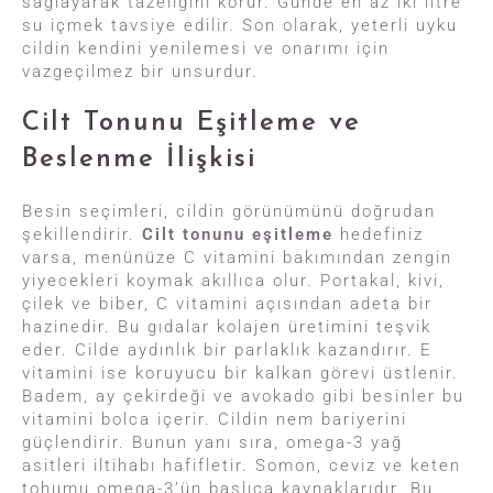
sağlayarak tazeliğini korur. Günde en az iki litre
su içmek tavsiye edilir. Son olarak, yeterli uyku
cildin kendini yenilemesi ve onarımı için
vazgeçilmez bir unsurdur.
Cilt Tonunu Eşitleme ve
Beslenme İlişkisi
Besin seçimleri, cildin görünümünü doğrudan
şekillendirir.
Cilt tonunu eşitleme
hedefiniz
varsa, menünüze C vitamini bakımından zengin
yiyecekleri koymak akıllıca olur. Portakal, kivi,
çilek ve biber, C vitamini açısından adeta bir
hazinedir. Bu gıdalar kolajen üretimini teşvik
eder. Cilde aydınlık bir parlaklık kazandırır. E
vitamini ise koruyucu bir kalkan görevi üstlenir.
Badem, ay çekirdeği ve avokado gibi besinler bu
vitamini bolca içerir. Cildin nem bariyerini
güçlendirir. Bunun yanı sıra, omega-3 yağ
asitleri iltihabı hafifletir. Somon, ceviz ve keten
tohumu omega-3’ün başlıca kaynaklarıdır. Bu