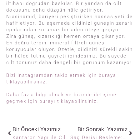
iltihabı doğrudan baskılar. Bir yandan da cilt
dokusunu daha düzgün hâle getiriyor.
Niasinamid, bariyeri pekiştirirken hassasiyeti de
hafifletiyor. Bu aşamada cildinizi güneşin zararlı
ışınlarından korumak bir adım öteye geçiyor.
Zira güneş, kızarıklığı hemen ortaya çıkarıyor.
En doğru tercih, mineral filtreli güneş
koruyucular oluyor. Özetle, cildinizi sürekli sakin
bir hâlde tutma gayreti içindesiniz. Bu sayede
cilt tonunuz daha dengeli bir görünüm kazanıyor.
Bizi instagramdan takip etmek için buraya
tıklayabilirsiniz.
Daha fazla bilgi almak ve bizimle iletişime
geçmek için burayı tıklayabilirsiniz.
Bir Önceki Yazımız
Bir Sonraki Yazımız
Kantaron Yağı ile Cilt Bakımı: Sivilce ve Lekelere Kesin Çözüm
Saç Derisi Besleme: Sağlıklı Saçların Temeli