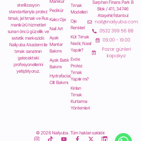
Manikür
Sarphan Finans Park B
sterilizasyon
Tırnak
Blok / 411, 34746
Pedikür
standartlarıyla protez
Modelleri
Ataşehir/İstanbul
tırnak, jel tırnak ve Rus
Kalıcı Oje
Oje
nail@nailyuba.com
manikürü hizmetleri
Renkleri
Nail Art
0532 399 56 88
sunan öncü güzellik ve
Küt Tırnak
Ayak
estetik merkezidir.
09:00 - 19:00
Nedir, Nasıl
Mantar
Nailyuba Akademi ile
Pazar günleri
Yapılır?
Bakımı
tırnak sanatının
kapalıyız
gelecekteki
Evde
Ayak Batık
profesyonellerini
Protez
Bakımı
yetiştiriyoruz.
Tırnak
Hydrafacial
Yapılır mı?
Cilt Bakımı
Kırılan
Tırnak
Kurtarma
Yöntemleri
© 2026 Nailyuba. Tüm hakları saklıdır.