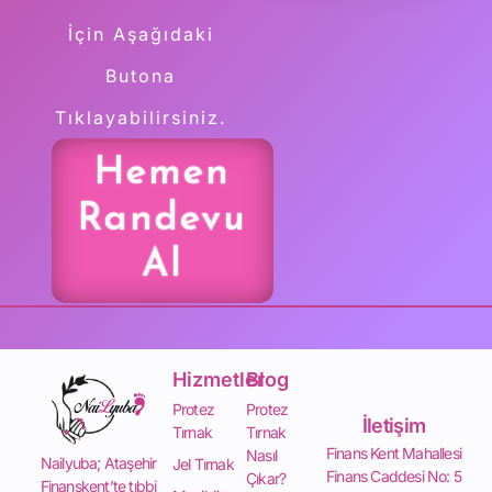
İçin Aşağıdaki
Butona
Tıklayabilirsiniz.
Hemen
Randevu
Al
Hizmetler
Blog
Protez
Protez
İletişim
Tırnak
Tırnak
Finans Kent Mahallesi
Nasıl
Nailyuba; Ataşehir
Jel Tırnak
Finans Caddesi No: 5
Çıkar?
Finanskent’te tıbbi