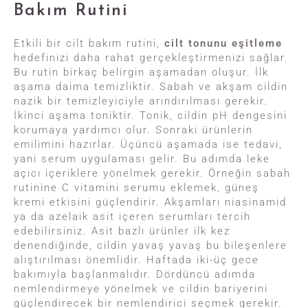
Bakım Rutini
Etkili bir cilt bakım rutini,
cilt tonunu eşitleme
hedefinizi daha rahat gerçekleştirmenizi sağlar.
Bu rutin birkaç belirgin aşamadan oluşur. İlk
aşama daima temizliktir. Sabah ve akşam cildin
nazik bir temizleyiciyle arındırılması gerekir.
İkinci aşama toniktir. Tonik, cildin pH dengesini
korumaya yardımcı olur. Sonraki ürünlerin
emilimini hazırlar. Üçüncü aşamada ise tedavi,
yani serum uygulaması gelir. Bu adımda leke
açıcı içeriklere yönelmek gerekir. Örneğin sabah
rutinine C vitamini serumu eklemek, güneş
kremi etkisini güçlendirir. Akşamları niasinamid
ya da azelaik asit içeren serumları tercih
edebilirsiniz. Asit bazlı ürünler ilk kez
denendiğinde, cildin yavaş yavaş bu bileşenlere
alıştırılması önemlidir. Haftada iki-üç gece
bakımıyla başlanmalıdır. Dördüncü adımda
nemlendirmeye yönelmek ve cildin bariyerini
güçlendirecek bir nemlendirici seçmek gerekir.