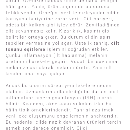
biridir. Özellikle hassas ciltlerde daha belirgin
hâle gelir. Yanlış ürün seçimi de bu sorunu
tetikleyebilir. Örneğin, sert temizleyiciler cildin
koruyucu bariyerine zarar verir. Cilt bariyeri,
adeta bir kalkan gibi işlev görür. Zayıfladığında
cilt savunmasız kalır. Kızarıklık, kaşıntı gibi
belirtiler ortaya çıkar. Bu durum cildin aşırı
tepkiler vermesine yol açar. Üstelik tahriş,
cilt
tonunu eşitleme
işlemini doğrudan etkiler.
Çünkü inflamasyon (iltihaplanma) melanin
üretimini harekete geçirir. Vücut, bir savunma
mekanizması olarak melanin üretir. Yani cilt
kendini onarmaya çalışır.
Ancak bu onarım süreci yeni lekelere neden
olabilir. Uzmanların adlandırdığı bu durum post-
inflamatuar hiperpigmentasyon (PIH) olarak
bilinir. Kısacası, akne sonrası kalan izler bu
hâlin tipik örneklerindendir. Tahrişi azaltmak,
yeni leke oluşumunu engellemenin anahtarıdır.
Bu nedenle, cilde nazik davranan ürünleri tercih
etmek son derece önemlidir. Cildi