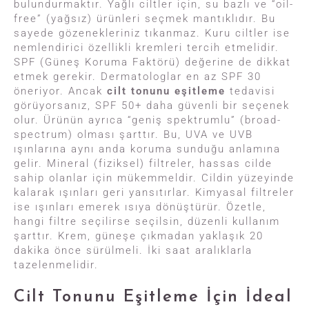
bulundurmaktır. Yağlı ciltler için, su bazlı ve “oil-
free” (yağsız) ürünleri seçmek mantıklıdır. Bu
sayede gözenekleriniz tıkanmaz. Kuru ciltler ise
nemlendirici özellikli kremleri tercih etmelidir.
SPF (Güneş Koruma Faktörü) değerine de dikkat
etmek gerekir. Dermatologlar en az SPF 30
öneriyor. Ancak
cilt tonunu eşitleme
tedavisi
görüyorsanız, SPF 50+ daha güvenli bir seçenek
olur. Ürünün ayrıca “geniş spektrumlu” (broad-
spectrum) olması şarttır. Bu, UVA ve UVB
ışınlarına aynı anda koruma sunduğu anlamına
gelir. Mineral (fiziksel) filtreler, hassas cilde
sahip olanlar için mükemmeldir. Cildin yüzeyinde
kalarak ışınları geri yansıtırlar. Kimyasal filtreler
ise ışınları emerek ısıya dönüştürür. Özetle,
hangi filtre seçilirse seçilsin, düzenli kullanım
şarttır. Krem, güneşe çıkmadan yaklaşık 20
dakika önce sürülmeli. İki saat aralıklarla
tazelenmelidir.
Cilt Tonunu Eşitleme İçin İdeal