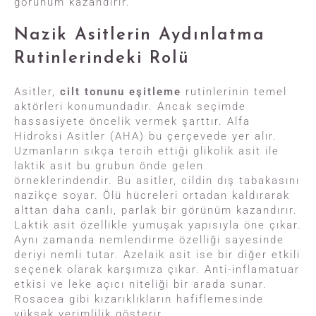
görünüm kazandırır.
Nazik Asitlerin Aydınlatma
Rutinlerindeki Rolü
Asitler,
cilt tonunu eşitleme
rutinlerinin temel
aktörleri konumundadır. Ancak seçimde
hassasiyete öncelik vermek şarttır. Alfa
Hidroksi Asitler (AHA) bu çerçevede yer alır.
Uzmanların sıkça tercih ettiği glikolik asit ile
laktik asit bu grubun önde gelen
örneklerindendir. Bu asitler, cildin dış tabakasını
nazikçe soyar. Ölü hücreleri ortadan kaldırarak
alttan daha canlı, parlak bir görünüm kazandırır.
Laktik asit özellikle yumuşak yapısıyla öne çıkar.
Aynı zamanda nemlendirme özelliği sayesinde
deriyi nemli tutar. Azelaik asit ise bir diğer etkili
seçenek olarak karşımıza çıkar. Anti-inflamatuar
etkisi ve leke açıcı niteliği bir arada sunar.
Rosacea gibi kızarıklıkların hafiflemesinde
yüksek verimlilik gösterir.