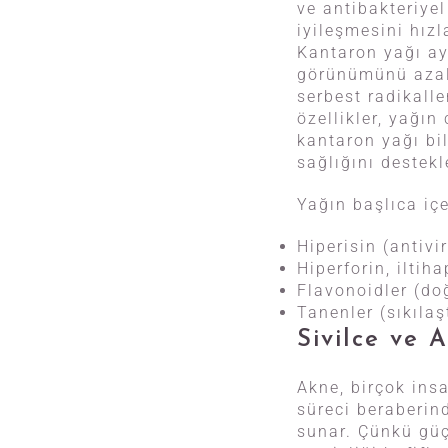
ve antibakteriyel
iyileşmesini hızl
Kantaron yağı ayr
görünümünü azalt
serbest radikall
özellikler, yağı
kantaron yağı bil
sağlığını destekl
Yağın başlıca içe
Hiperisin (antivir
Hiperforin, iltiha
Flavonoidler (do
Tanenler (sıkılaşt
Sivilce ve 
Akne, birçok insa
süreci beraberind
sunar. Çünkü güçl