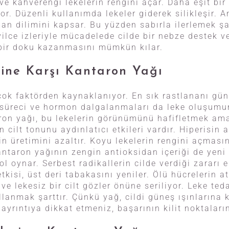
 ve kahverengi lekelerin rengini açar. Daha eşit bir 
or. Düzenli kullanımda lekeler giderek silikleşir. 
n dilimini kapsar. Bu yüzden sabırla ilerlemek şar
ilce izleriyle mücadelede cilde bir nebze destek ve
bir doku kazanmasını mümkün kılar.
rine Karşı Kantaron Yağı
 çok faktörden kaynaklanıyor. En sık rastlananı gün
 süreci ve hormon dalgalanmaları da leke oluşum
aron yağı, bu lekelerin görünümünü hafifletmek ama
ın cilt tonunu aydınlatıcı etkileri vardır. Hiperisin
n üretimini azaltır. Koyu lekelerin rengini açması
kantaron yağının zengin antioksidan içeriği de yen
ol oynar. Serbest radikallerin cilde verdiği zararı 
etkisi, üst deri tabakasını yeniler. Ölü hücrelerin a
ve lekesiz bir cilt gözler önüne seriliyor. Leke te
lanmak şarttır. Çünkü yağ, cildi güneş ışınlarına k
ayrıntıya dikkat etmeniz, başarının kilit noktaları