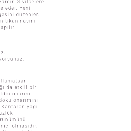
vardır. Sivilcelere
e eder. Yeni
esini düzenler.
in tıkanmasını
apılır.
uz.
yorsunuz.
inflamatuar
ı da etkili bir
ildin onarım
, doku onarımını
. Kantaron yağı
üzlük
 görünümünü
ımcı olmasıdır.