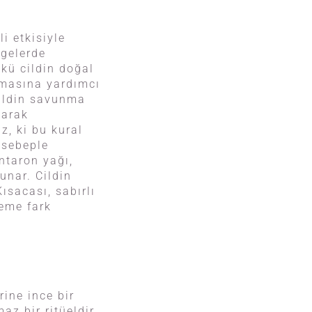
i etkisiyle
lgelerde
nkü cildin doğal
ılmasına yardımcı
cildin savunma
larak
, ki bu kural
u sebeple
ntaron yağı,
unar. Cildin
ısacası, sabırlı
leme fark
rine ince bir
z bir ritüeldir.