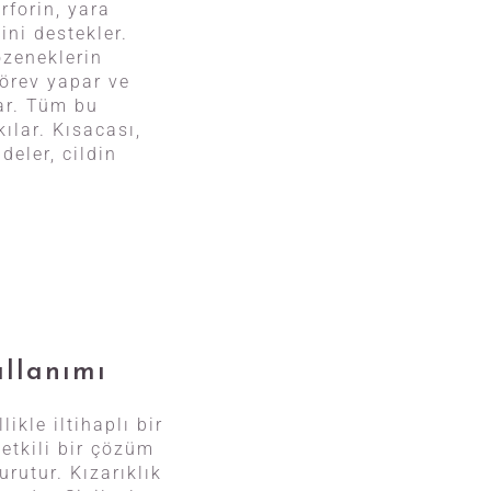
rforin, yara
ini destekler.
özeneklerin
görev yapar ve
lar. Tüm bu
ılar. Kısacası,
deler, cildin
ullanımı
ikle iltihaplı bir
 etkili bir çözüm
urutur. Kızarıklık