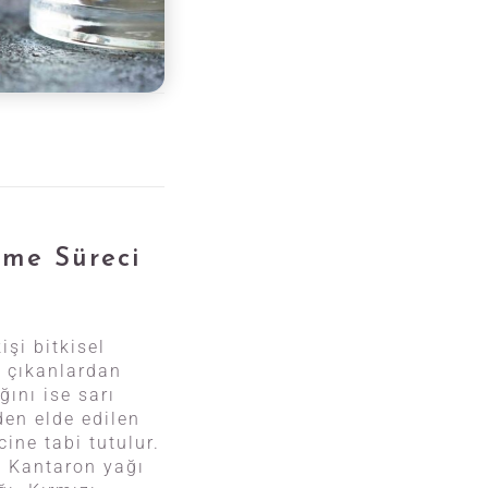
lme Süreci
şi bitkisel
e çıkanlardan
ğını ise sarı
den elde edilen
ine tabi tutulur.
r. Kantaron yağı