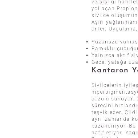
ve şişliği hafifle
yol açan Propion
sivilce oluşumun
Aşırı yağlanmanın
önler. Uygulama, 
Yüzünüzü yumuşa
Pamuklu çubuğun
Yalnızca aktif s
Gece, yatağa uza
Kantaron Ya
Sivilcelerin iyil
hiperpigmentasyon
çözüm sunuyor. Ç
sürecini hızlandı
teşvik eder. Cil
aynı zamanda kol
kazandırıyor. Bu 
hafifletiyor. Yağ