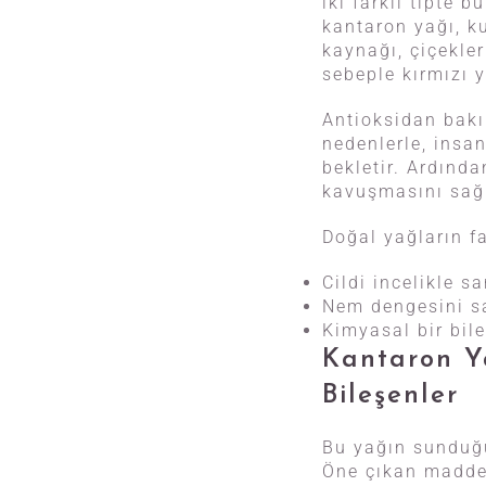
iki farklı tipte 
kantaron yağı, k
kaynağı, çiçekler
sebeple kırmızı y
Antioksidan bakı
nedenlerle, insan
bekletir. Ardınd
kavuşmasını sağl
Doğal yağların fa
Cildi incelikle s
Nem dengesini sa
Kimyasal bir bil
Kantaron Ya
Bileşenler
Bu yağın sunduğu
Öne çıkan madde 