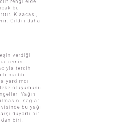
cilt rengi elde
Ancak bu
ttır. Kısacası,
rir. Cildin daha
eşin verdiği
una zemin
cıyla tercih
 adlı madde
na yardımcı
i leke oluşumunu
engeller. Yağın
tılmasını sağlar.
davisinde bu yağı
arşı duyarlı bir
ndan biri.