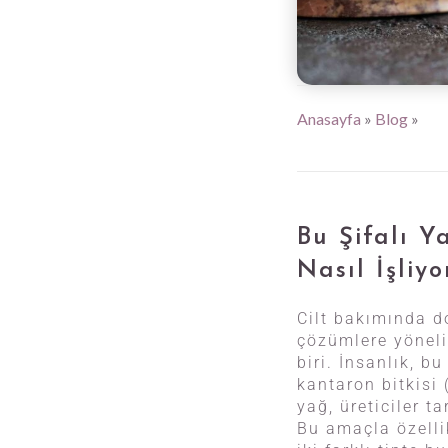
Anasayfa
»
Blog
»
Bu Şifalı 
Nasıl İşliyo
Cilt bakımında d
çözümlere yöneli
biri. İnsanlık, b
kantaron bitkisi 
yağ, üreticiler t
Bu amaçla özellik