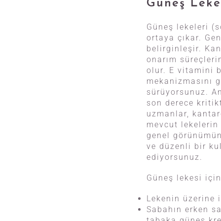
Güneş Leke
Güneş lekeleri (s
ortaya çıkar. Gen
belirginleşir. Ka
onarım süreçleri
olur. E vitamini
mekanizmasını gü
sürüyorsunuz. An
son derece kritik
uzmanlar, kantar
mevcut lekelerin
genel görünümünü 
ve düzenli bir ku
ediyorsunuz.
Güneş lekesi içi
Lekenin üzerine 
Sabahın erken saa
tabaka güneş kre