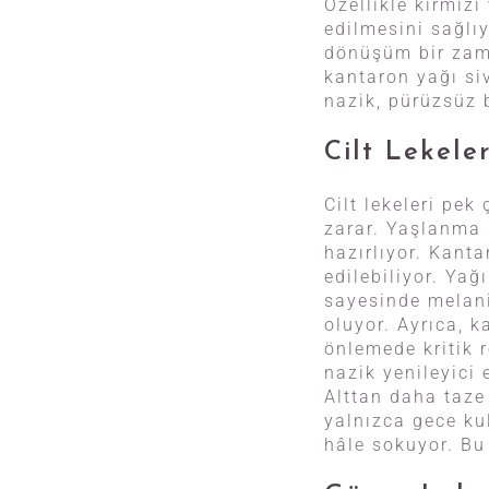
Özellikle kırmızı
edilmesini sağlıy
dönüşüm bir zama
kantaron yağı siv
nazik, pürüzsüz 
Cilt Lekele
Cilt lekeleri pek
zarar. Yaşlanma
hazırlıyor. Kant
edilebiliyor. Yağ
sayesinde melani
oluyor. Ayrıca, 
önlemede kritik r
nazik yenileyici 
Alttan daha taze 
yalnızca gece kul
hâle sokuyor. Bu 