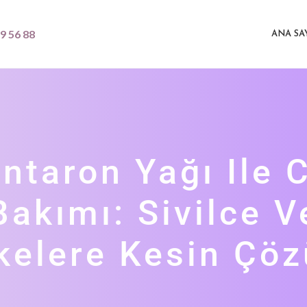
9 56 88
ANA SA
ntaron Yağı Ile C
Bakımı: Sivilce V
kelere Kesin Çö