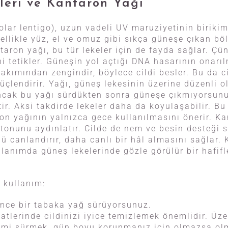
leri ve Kantaron Yağı
olar lentigo), uzun vadeli UV maruziyetinin birikiml
ellikle yüz, el ve omuz gibi sıkça güneşe çıkan bö
ntaron yağı, bu tür lekeler için de fayda sağlar. Çü
ni tetikler. Güneşin yol açtığı DNA hasarının onar
 bakımından zengindir, böylece cildi besler. Bu da 
çlendirir. Yağı, güneş lekesinin üzerine düzenli o
cak bu yağı sürdükten sonra güneşe çıkmıyorsunuz
tir. Aksi takdirde lekeler daha da koyulaşabilir. B
on yağının yalnızca gece kullanılmasını önerir. Ka
 tonunu aydınlatır. Cilde de nem ve besin desteği s
canlandırır, daha canlı bir hâl almasını sağlar. K
llanımda güneş lekelerinde gözle görülür bir hafif
n kullanım:
ince bir tabaka yağ sürüyorsunuz.
tlerinde cildinizi iyice temizlemek önemlidir. Üze
mi sürmek, gün boyu korunmanız için olmazsa olma