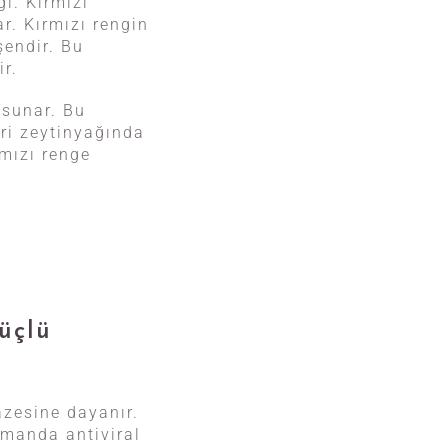
ğı. Kırmızı
r. Kırmızı rengin
şendir. Bu
ir.
 sunar. Bu
eri zeytinyağında
rmızı renge
üçlü
azesine dayanır.
amanda antiviral