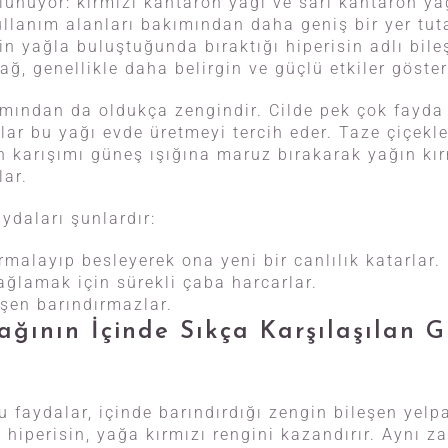
bulunuyor: kırmızı kantaron yağı ve sarı kantaron ya
ullanım alanları bakımından daha geniş bir yer tuta
in yağla buluştuğunda bıraktığı hiperisin adlı bile
ağ, genellikle daha belirgin ve güçlü etkiler göster
mından da oldukça zengindir. Cilde pek çok fayda
lar bu yağı evde üretmeyi tercih eder. Taze çiçekl
an karışımı güneş ışığına maruz bırakarak yağın kı
ar.
ydaları şunlardır:
armalayıp besleyerek ona yeni bir canlılık katarlar.
ğlamak için sürekli çaba harcarlar.
eşen barındırmazlar.
ğının İçinde Sıkça Karşılaşılan G
 faydalar, içinde barındırdığı zengin bileşen yelp
hiperisin, yağa kırmızı rengini kazandırır. Aynı z