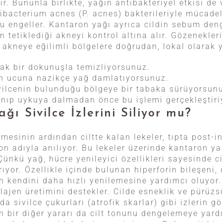
tir. Bununla birlikte, yağın antibakteriyel etkisi de 
ibacterium acnes (P. acnes) bakterileriyle mücadel
u engeller. Kantaron yağı ayrıca cildin sebum deng
 tetiklediği akneyi kontrol altına alır. Gözenekler
akneye eğilimli bölgelere doğrudan, lokal olarak y
k bir dokunuşla temizliyorsunuz.
 ucuna nazikçe yağ damlatıyorsunuz.
ivilcenin bulunduğu bölgeye bir tabaka sürüyorsun
nıp uykuya dalmadan önce bu işlemi gerçekleştiri
ğı Sivilce İzlerini Siliyor mu?
eşmesinin ardından ciltte kalan lekeler, tıpta post-
 adıyla anılıyor. Bu lekeler üzerinde kantaron yağ
ünkü yağ, hücre yenileyici özellikleri sayesinde c
rıyor. Özellikle içinde bulunan hiperforin bileşeni
din kendini daha hızlı yenilemesine yardımcı oluyor
ajen üretimini destekler. Cilde esneklik ve pürüzs
da sivilce çukurları (atrofik skarlar) gibi izlerin
ın bir diğer yararı da cilt tonunu dengelemeye yard