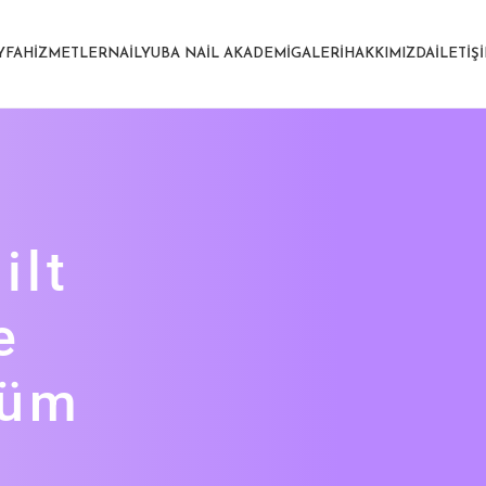
YFA
HIZMETLER
NAILYUBA NAIL AKADEMI
GALERI
HAKKIMIZDA
İLETIŞ
ilt
e
züm