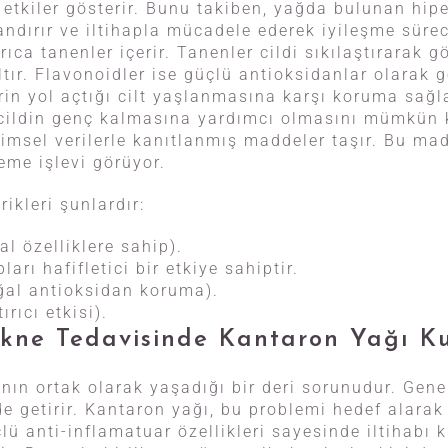
 etkiler gösterir. Bunu takiben, yağda bulunan hipe
andırır ve iltihapla mücadele ederek iyileşme sürec
ıca tanenler içerir. Tanenler cildi sıkılaştırarak g
ır. Flavonoidler ise güçlü antioksidanlar olarak 
erin yol açtığı cilt yaşlanmasına karşı koruma sağ
n cildin genç kalmasına yardımcı olmasını mümkün k
imsel verilerle kanıtlanmış maddeler taşır. Bu mad
eme işlevi görüyor.
rikleri şunlardır:
al özelliklere sahip).
pları hafifletici bir etkiye sahiptir.
ğal antioksidan koruma).
ırıcı etkisi).
Akne Tedavisinde Kantaron Yağı K
nın ortak olarak yaşadığı bir deri sorunudur. Genell
e getirir. Kantaron yağı, bu problemi hedef alarak
ü anti-inflamatuar özellikleri sayesinde iltihabı k