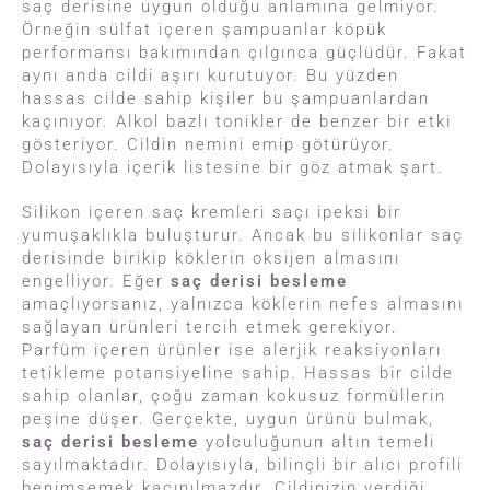
saç derisine uygun olduğu anlamına gelmiyor.
Örneğin sülfat içeren şampuanlar köpük
performansı bakımından çılgınca güçlüdür. Fakat
aynı anda cildi aşırı kurutuyor. Bu yüzden
hassas cilde sahip kişiler bu şampuanlardan
kaçınıyor. Alkol bazlı tonikler de benzer bir etki
gösteriyor. Cildin nemini emip götürüyor.
Dolayısıyla içerik listesine bir göz atmak şart.
Silikon içeren saç kremleri saçı ipeksi bir
yumuşaklıkla buluşturur. Ancak bu silikonlar saç
derisinde birikip köklerin oksijen almasını
engelliyor. Eğer
saç derisi besleme
amaçlıyorsanız, yalnızca köklerin nefes almasını
sağlayan ürünleri tercih etmek gerekiyor.
Parfüm içeren ürünler ise alerjik reaksiyonları
tetikleme potansiyeline sahip. Hassas bir cilde
sahip olanlar, çoğu zaman kokusuz formüllerin
peşine düşer. Gerçekte, uygun ürünü bulmak,
saç derisi besleme
yolculuğunun altın temeli
sayılmaktadır. Dolayısıyla, bilinçli bir alıcı profili
benimsemek kaçınılmazdır. Cildinizin verdiği