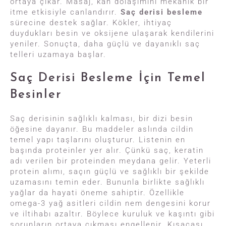
ortaya çıkar. Masaj, kan dolaşımını mekanik bir
itme etkisiyle canlandırır.
Saç derisi besleme
sürecine destek sağlar. Kökler, ihtiyaç
duydukları besin ve oksijene ulaşarak kendilerini
yeniler. Sonuçta, daha güçlü ve dayanıklı saç
telleri uzamaya başlar.
Saç Derisi Besleme İçin Temel
Besinler
Saç derisinin sağlıklı kalması, bir dizi besin
öğesine dayanır. Bu maddeler aslında cildin
temel yapı taşlarını oluşturur. Listenin en
başında proteinler yer alır. Çünkü saç, keratin
adı verilen bir proteinden meydana gelir. Yeterli
protein alımı, saçın güçlü ve sağlıklı bir şekilde
uzamasını temin eder. Bununla birlikte sağlıklı
yağlar da hayati öneme sahiptir. Özellikle
omega-3 yağ asitleri cildin nem dengesini korur
ve iltihabı azaltır. Böylece kuruluk ve kaşıntı gibi
sorunların ortaya çıkması engellenir. Kısacası,