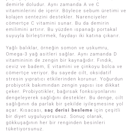
demirle doludur. Aynı zamanda A ve C
vitaminlerini de içerir. Böylece sebum üretimi ve
kolajen sentezini destekler. Narenciyeler
cömertçe C vitamini sunar. Bu da demirin
emilimini artırır. Bu yüzden ıspanağı portakal
suyuyla birleştirmek, faydayı iki katına çıkarır.
Yağlı balıklar, örneğin somon ve uskumru,
Omega-3 yağ asitleri sağlar. Aynı zamanda D
vitamininin de zengin bir kaynağıdır. Fındık,
ceviz ve badem, E vitamini ve çinkoyu bolca ve
cömertçe veriyor. Bu sayede cilt, oksidatif
stresin yıpratıcı etkilerinden korunur. Yoğurdun
probiyotik bakımından zengin yapısı ise dikkat
çeker. Probiyotikler, bağırsak fonksiyonlarını
dengeleyerek sağlığını destekler. Bu denge, cilt
sağlığının da parlak bir şekilde iyileşmesine yol
açar. Kısacası,
saç derisi besleme
için çeşitli
bir diyet uyguluyorsunuz. Sonuç olarak,
gökkuşağının her bir renginden besinleri
tüketiyorsunuz.