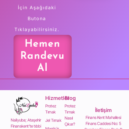
İçin Aşağıdaki
Butona
Tıklayabilirsiniz.
Hemen
Randevu
Al
Hizmetler
Blog
Protez
Protez
İletişim
Tırnak
Tırnak
Finans Kent Mahallesi
Nasıl
Nailyuba; Ataşehir
Jel Tırnak
Finans Caddesi No: 5
Çıkar?
Finanskent’te tıbbi
Manikür