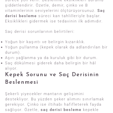
sürece yön verir. Beslenme eksiklikleri durumu
şiddetlendirir. Özetle, demir, çinko ve B
vitaminlerinin seviyelerini ölçtürüyorsunuz.
Saç
derisi besleme
süreci kan tahlilleriyle başlar.
Eksiklikleri gidermek ise tedavinin ilk adımıdır.
Saç derisi sorunlarının belirtileri:
Yoğun bir kaşıntı ve belirgin kızarıklık.
Yoğun pullanma (kepek olarak da adlandırılan bir
durum).
Aşırı yağlanma ya da kuruluk gibi bir durum.
Saç dökülmesi giderek daha belirgin bir hâl
alıyor.
Kepek Sorunu ve Saç Derisinin
Beslenmesi
Şekerli yiyecekler mantarın gelişimini
destekliyor. Bu yüzden şeker alımını sınırlamak
gerekiyor. Çinko ise iltihabı hafifleterek fayda
sağlıyor. Özetle,
saç derisi besleme
kepekle