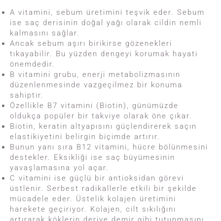
A vitamini, sebum üretimini teşvik eder. Sebum
ise saç derisinin doğal yağı olarak cildin nemli
kalmasını sağlar.
Ancak sebum aşırı birikirse gözenekleri
tıkayabilir. Bu yüzden dengeyi korumak hayati
önemdedir.
B vitamini grubu, enerji metabolizmasının
düzenlenmesinde vazgeçilmez bir konuma
sahiptir.
Özellikle B7 vitamini (Biotin), günümüzde
oldukça popüler bir takviye olarak öne çıkar.
Biotin, keratin altyapısını güçlendirerek saçın
elastikiyetini belirgin biçimde artırır.
Bunun yanı sıra B12 vitamini, hücre bölünmesini
destekler. Eksikliği ise saç büyümesinin
yavaşlamasına yol açar.
C vitamini ise güçlü bir antioksidan görevi
üstlenir. Serbest radikallerle etkili bir şekilde
mücadele eder. Üstelik kolajen üretimini
harekete geçiriyor. Kolajen, cilt sıkılığını
artırarak köklerin deriye demir gibi tutunmasını