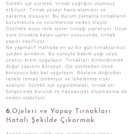
Sürekli oje sürmek, tırnak sağlığını olumsuz
etkiliyor. Tırnak yüzeyi hava alamıyor ve
sararma oluşuyor. Bu durum zamanla tırnakların
kurumasına ve incelmesine neden oluyor.
Özellikle koyu renk ojeler tırnağı yıpratıyor. Uzun
süre tırnakta kalan ojeler sonucunda, tırnak
yapısı zayıflıyor.
Ne yapmalı? Haftada en az bir gün tırnaklarınızı
ojeden arındırın. Bu süreçte bakım yağı veya
onarıcı krem uygulayın. Tırnakları dinlendirerek
doğal yapısını koruyun. Oje sürmeden önce
koruyucu baz kat uygulayın. Böylece doğrudan
renkle temas önleniyor ve lekelenme riski
azalıyor. Sürekli oje uygulamaları, tırnak eti
bölgesinde kuruluk ve hassasiyet oluşmasına da
neden olabiliyor.
6.
Ojeleri ve Yapay Tırnakları
Hatalı Şekilde Çıkarmak
Tırnak yapısı iyiliği için, ojeleri veya yapay