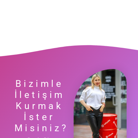
Bizimle
İletişim
Kurmak
İster
Misiniz?