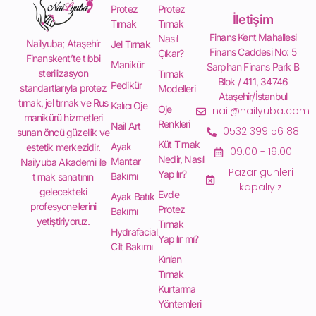
Protez
Protez
İletişim
Tırnak
Tırnak
Finans Kent Mahallesi
Nasıl
Nailyuba; Ataşehir
Jel Tırnak
Finans Caddesi No: 5
Çıkar?
Finanskent’te tıbbi
Manikür
Sarphan Finans Park B
sterilizasyon
Tırnak
Blok / 411, 34746
Pedikür
standartlarıyla protez
Modelleri
Ataşehir/İstanbul
tırnak, jel tırnak ve Rus
Kalıcı Oje
Oje
nail@nailyuba.com
manikürü hizmetleri
Renkleri
Nail Art
0532 399 56 88
sunan öncü güzellik ve
Küt Tırnak
Ayak
estetik merkezidir.
09:00 - 19:00
Nedir, Nasıl
Mantar
Nailyuba Akademi ile
Pazar günleri
Yapılır?
Bakımı
tırnak sanatının
kapalıyız
gelecekteki
Evde
Ayak Batık
profesyonellerini
Protez
Bakımı
yetiştiriyoruz.
Tırnak
Hydrafacial
Yapılır mı?
Cilt Bakımı
Kırılan
Tırnak
Kurtarma
Yöntemleri