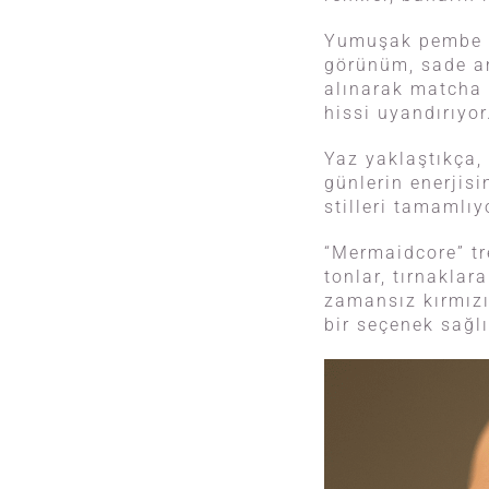
Yumuşak pembe ve 
görünüm, sade am
alınarak matcha y
hissi uyandırıyor
Yaz yaklaştıkça, 
günlerin enerjisi
stilleri tamamlıy
“Mermaidcore” tre
tonlar, tırnaklar
zamansız kırmızı
bir seçenek sağlı