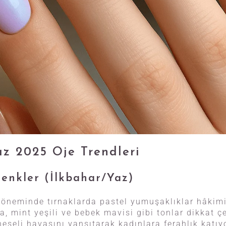
az 2025 Oje Trendleri
enkler (İlkbahar/Yaz)
döneminde tırnaklarda pastel yumuşaklıklar hâkimi
a, mint yeşili ve bebek mavisi gibi tonlar dikkat ç
neşeli havasını yansıtarak kadınlara ferahlık katıy