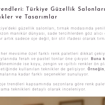
endleri: Türkiye Güzellik Salonlar
kler ve Tasarımlar
iye’deki güzellik salonları, tırnak modasında yenil
 sezon manikür dünyası, sade tercihlerden göz alıcı
r artık sadece oje değil, bir stil ifadesi olarak tır
, her mevsime özel farklı renk paletleri dikkat çeki
ylarında ferah ve pastel tonlar öne çıkıyor.
Buna k
öneminde ise koyu, zengin ve ışıltılı renkler ön p
stetiğinde kullanılan teknikler de gelişiyor.
Örneğin
alarına kadar farklı seçenekler sunuluyor.
oje trendleri kapsamında sezonlara göre renk palet
ama teknikleri detaylı olarak inceleniyor.