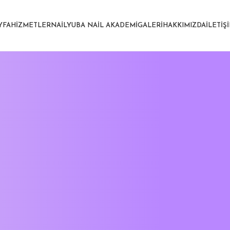
YFA
HIZMETLER
NAILYUBA NAIL AKADEMI
GALERI
HAKKIMIZDA
İLETIŞ