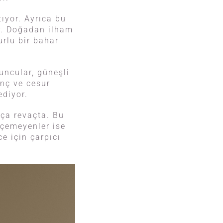
tıyor. Ayrıca bu
or. Doğadan ilham
urlu bir bahar
runcular, güneşli
enç ve cesur
ediyor.
kça revaçta. Bu
geçemeyenler ise
e için çarpıcı