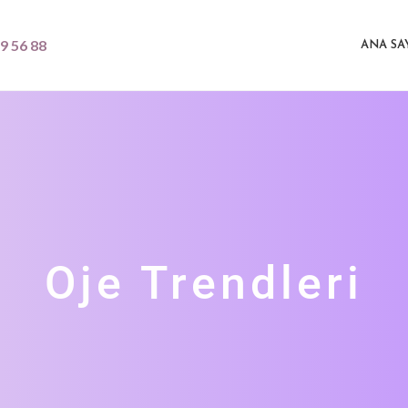
9 56 88
ANA SA
Oje Trendleri