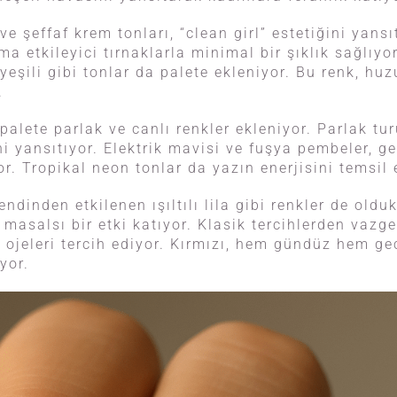
şeffaf krem tonları, “clean girl” estetiğini yansı
a etkileyici tırnaklarla minimal bir şıklık sağlıy
eşili gibi tonlar da palete ekleniyor. Bu renk, huz
.
palete parlak ve canlı renkler ekleniyor. Parlak tu
ni yansıtıyor. Elektrik mavisi ve fuşya pembeler, g
or. Tropikal neon tonlar da yazın enerjisini temsil 
ndinden etkilenen ışıltılı lila gibi renkler de oldu
a masalsı bir etki katıyor. Klasik tercihlerden vaz
 ojeleri tercih ediyor. Kırmızı, hem gündüz hem gec
yor.