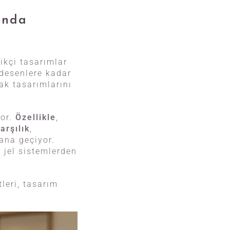
ında
ikçi tasarımlar
 desenlere kadar
nak tasarımlarını
yor.
Özellikle
,
arşılık
,
lana geçiyor.
, jel sistemlerden
leri, tasarım