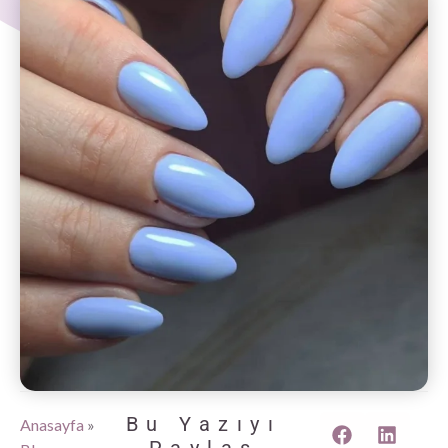
Bu Yazıyı
Anasayfa
»