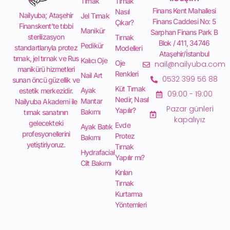
Tırnak
Tırnak
Finans Kent Mahallesi
Nasıl
Nailyuba; Ataşehir
Jel Tırnak
Finans Caddesi No: 5
Çıkar?
Finanskent’te tıbbi
Manikür
Sarphan Finans Park B
sterilizasyon
Tırnak
Blok / 411, 34746
Pedikür
standartlarıyla protez
Modelleri
Ataşehir/İstanbul
tırnak, jel tırnak ve Rus
Kalıcı Oje
Oje
nail@nailyuba.com
manikürü hizmetleri
Renkleri
Nail Art
0532 399 56 88
sunan öncü güzellik ve
Küt Tırnak
Ayak
estetik merkezidir.
09:00 - 19:00
Nedir, Nasıl
Mantar
Nailyuba Akademi ile
Pazar günleri
Yapılır?
Bakımı
tırnak sanatının
kapalıyız
gelecekteki
Evde
Ayak Batık
profesyonellerini
Protez
Bakımı
yetiştiriyoruz.
Tırnak
Hydrafacial
Yapılır mı?
Cilt Bakımı
Kırılan
Tırnak
Kurtarma
Yöntemleri