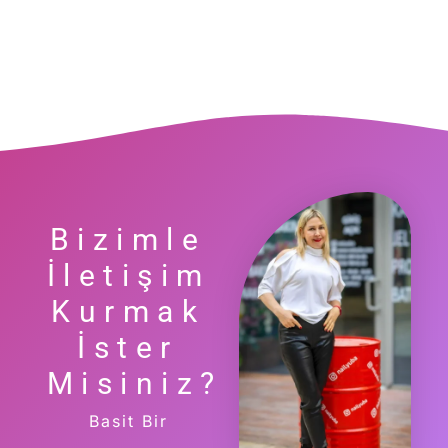
Bizimle
İletişim
Kurmak
İster
Misiniz?
Basit Bir