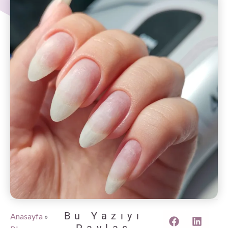
Bu Yazıyı
Anasayfa
»