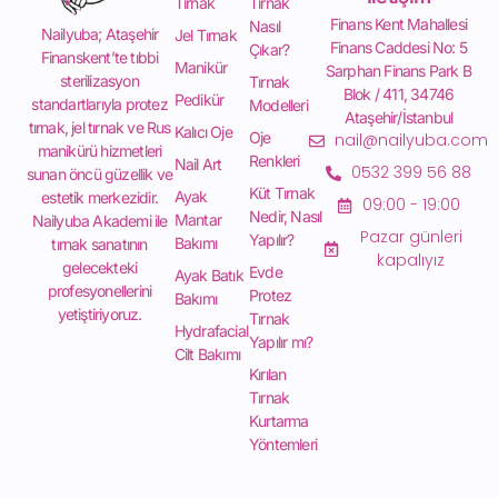
Tırnak
Tırnak
Finans Kent Mahallesi
Nasıl
Nailyuba; Ataşehir
Jel Tırnak
Finans Caddesi No: 5
Çıkar?
Finanskent’te tıbbi
Manikür
Sarphan Finans Park B
sterilizasyon
Tırnak
Blok / 411, 34746
Pedikür
standartlarıyla protez
Modelleri
Ataşehir/İstanbul
tırnak, jel tırnak ve Rus
Kalıcı Oje
Oje
nail@nailyuba.com
manikürü hizmetleri
Renkleri
Nail Art
0532 399 56 88
sunan öncü güzellik ve
Küt Tırnak
Ayak
estetik merkezidir.
09:00 - 19:00
Nedir, Nasıl
Mantar
Nailyuba Akademi ile
Pazar günleri
Yapılır?
Bakımı
tırnak sanatının
kapalıyız
gelecekteki
Evde
Ayak Batık
profesyonellerini
Protez
Bakımı
yetiştiriyoruz.
Tırnak
Hydrafacial
Yapılır mı?
Cilt Bakımı
Kırılan
Tırnak
Kurtarma
Yöntemleri