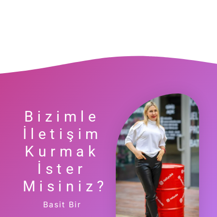
Bizimle
İletişim
Kurmak
İster
Misiniz?
Basit Bir