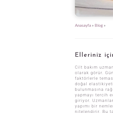
Anasayfa
»
Blog
»
Elleriniz i
Cilt bakım uzmanl
olarak görür. Gün
faktörlerle tema
doğal elastikiye
bulunmasına rağm
yapmayı tercih e
giriyor. Uzmanla
yapımı bir nemlen
nitelendirir. Bu