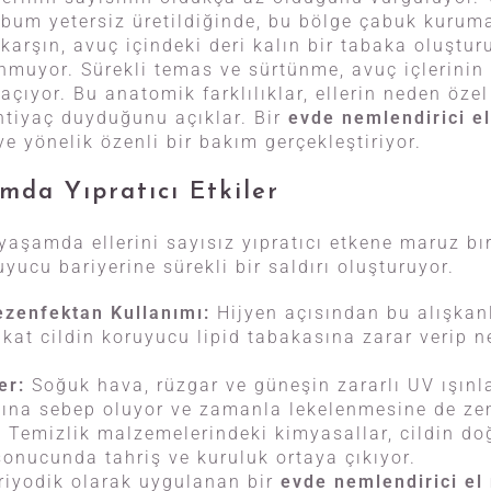
ebum yetersiz üretildiğinde, bu bölge çabuk kuruma
karşın, avuç içindeki deri kalın bir tabaka oluştu
nmuyor. Sürekli temas ve sürtünme, avuç içlerinin
çıyor. Bu anatomik farklılıklar, ellerin neden özel
tiyaç duyduğunu açıklar. Bir
evde nemlendirici e
e yönelik özenli bir bakım gerçekleştiriyor.
mda Yıpratıcı Etkiler
yaşamda ellerini sayısız yıpratıcı etkene maruz bı
ruyucu bariyerine sürekli bir saldırı oluşturuyor.
ezenfektan Kullanımı:
Hijyen açısından bu alışkanl
akat cildin koruyucu lipid tabakasına zarar verip 
er:
Soğuk hava, rüzgar ve güneşin zararlı UV ışınla
ına sebep oluyor ve zamanla lekelenmesine de zem
:
Temizlik malzemelerindeki kimyasallar, cildin do
onucunda tahriş ve kuruluk ortaya çıkıyor.
riyodik olarak uygulanan bir
evde nemlendirici el