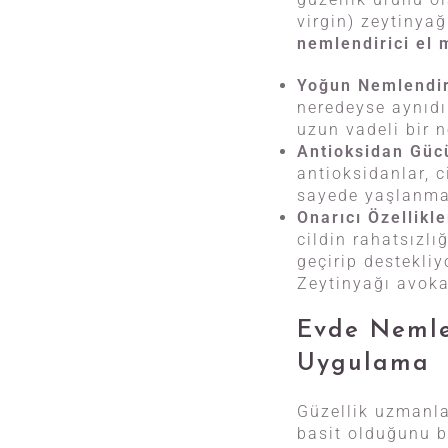
virgin) zeytinyağ
nemlendirici el 
Yoğun Nemlendi
neredeyse aynıdı
uzun vadeli bir n
Antioksidan Güc
antioksidanlar, c
sayede yaşlanma
Onarıcı Özellikle
cildin rahatsızlı
geçirip destekliy
Zeytinyağı avokad
Evde Nemlen
Uygulama
Güzellik uzmanla
basit olduğunu be