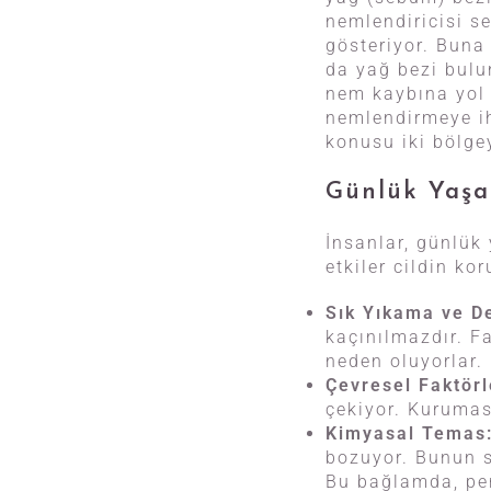
nemlendiricisi s
gösteriyor. Buna 
da yağ bezi bulu
nem kaybına yol a
nemlendirmeye ih
konusu iki bölgey
Günlük Yaşa
İnsanlar, günlük 
etkiler cildin ko
Sık Yıkama ve D
kaçınılmazdır. F
neden oluyorlar.
Çevresel Faktörl
çekiyor. Kurumas
Kimyasal Temas
bozuyor. Bunun s
Bu bağlamda, pe