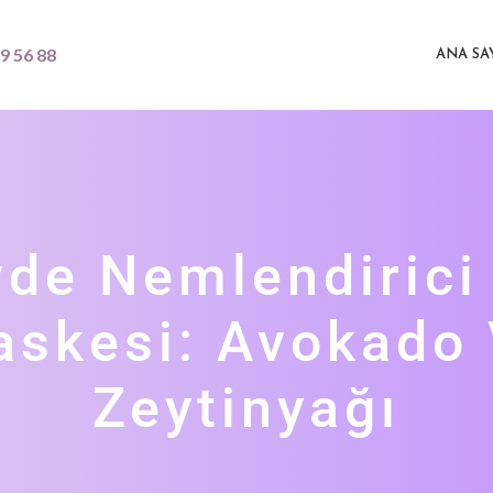
9 56 88
ANA SA
vde Nemlendirici 
skesi: Avokado
Zeytinyağı