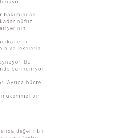
lunuyor:
ar bakımından
 kadar nüfuz
ariyerinin
adikallerin
nin ve lekelerin
 oynuyor. Bu
inde barındırıyor
r. Ayrıca hücre
 mükemmel bir
manda değerli bir
le sızma (extra