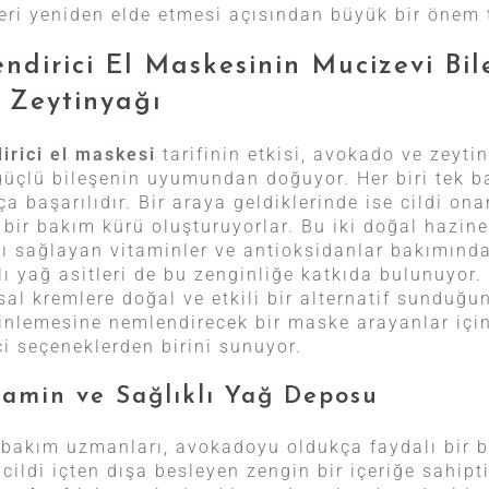
leri yeniden elde etmesi açısından büyük bir önem 
dirici El Maskesinin Mucizevi Bile
 Zeytinyağı
irici el maskesi
tarifinin etkisi, avokado ve zeytin
üçlü bileşenin uyumundan doğuyor. Her biri tek ba
 başarılıdır. Bir araya geldiklerinde ise cildi on
bir bakım kürü oluşturuyorlar. Bu iki doğal hazine
nı sağlayan vitaminler ve antioksidanlar bakımınd
lı yağ asitleri de bu zenginliğe katkıda bulunuyor
sal kremlere doğal ve etkili bir alternatif sunduğun
rinlemesine nemlendirecek bir maske arayanlar için
ci seçeneklerden birini sunuyor.
tamin ve Sağlıklı Yağ Deposu
 bakım uzmanları, avokadoyu oldukça faydalı bir b
cildi içten dışa besleyen zengin bir içeriğe sahipti