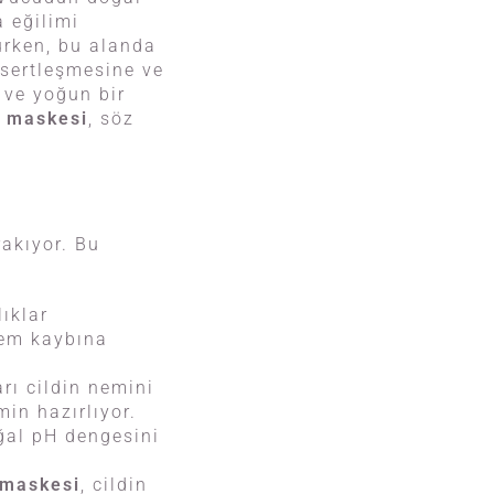
 eğilimi
rurken, bu alanda
 sertleşmesine ve
 ve yoğun bir
l maskesi
, söz
rakıyor. Bu
ıklar
nem kaybına
rı cildin nemini
in hazırlıyor.
ğal pH dengesini
 maskesi
, cildin