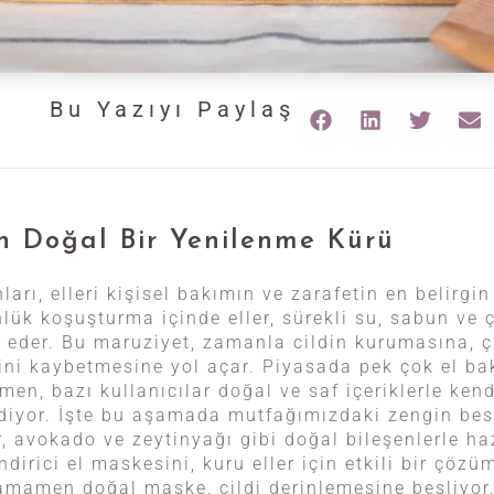
Bu Yazıyı Paylaş
çin Doğal Bir Yenilenme Kürü
arı, elleri kişisel bakımın ve zarafetin en belirgi
lük koşuşturma içinde eller, sürekli su, sabun ve ç
s eder. Bu maruziyet, zamanla cildin kurumasına, 
tini kaybetmesine yol açar. Piyasada pek çok el b
en, bazı kullanıcılar doğal ve saf içeriklerle kend
diyor. İşte bu aşamada mutfağımızdaki zengin bes
r, avokado ve zeytinyağı gibi doğal bileşenlerle ha
dirici el maskesini, kuru eller için etkili bir çözü
 tamamen doğal maske, cildi derinlemesine besliyor