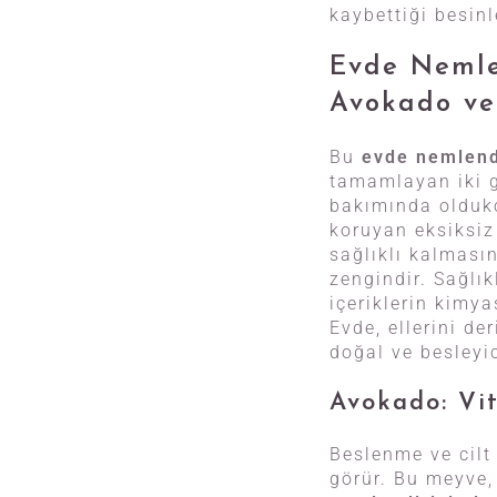
kaybettiği besin
Evde Nemlen
Avokado ve
Bu
evde nemlend
tamamlayan iki g
bakımında oldukça
koruyan eksiksiz 
sağlıklı kalması
zengindir. Sağlık
içeriklerin kimya
Evde, ellerini de
doğal ve besleyi
Avokado: Vi
Beslenme ve cilt
görür. Bu meyve, 