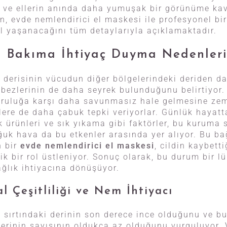
r ve ellerin anında daha yumuşak bir görünüme ka
in, evde nemlendirici el maskesi ile profesyonel bi
l yaşanacağını tüm detaylarıyla açıklamaktadır.
el Bakıma İhtiyaç Duyma Nedenleri
l derisinin vücudun diğer bölgelerindeki deriden d
bezlerinin de daha seyrek bulunduğunu belirtiyor. 
 kuruluğa karşı daha savunmasız hale gelmesine zem
lere de daha çabuk tepki veriyorlar. Günlük hayatt
k ürünleri ve sık yıkama gibi faktörler, bu kuruma 
oğuk hava da bu etkenler arasında yer alıyor. Bu b
n bir
evde nemlendirici el maskesi
, cildin kaybett
ik bir rol üstleniyor. Sonuç olarak, bu durum bir 
ağlık ihtiyacına dönüşüyor.
al Çeşitliliği ve Nem İhtiyacı
el sırtındaki derinin son derece ince olduğunu ve 
erinin sayısının oldukça az olduğunu vurguluyor.