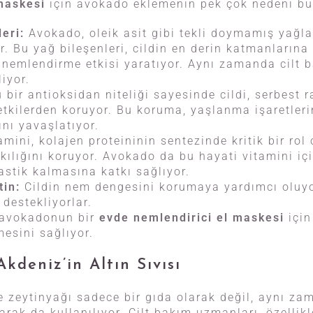
maskesi
için avokado eklemenin pek çok nedeni bu
leri:
Avokado, oleik asit gibi tekli doymamış yağl
r. Bu yağ bileşenleri, cildin en derin katmanlarına
 nemlendirme etkisi yaratıyor. Aynı zamanda cilt b
iyor.
bir antioksidan niteliği sayesinde cildi, serbest r
 etkilerden koruyor. Bu koruma, yaşlanma işaretleri
nı yavaşlatıyor.
amini, kolajen proteininin sentezinde kritik bir rol
kılığını koruyor. Avokado da bu hayati vitamini iç
astik kalmasına katkı sağlıyor.
tin:
Cildin nem dengesini korumaya yardımcı oluyo
destekliyorlar.
, avokadonun bir
evde nemlendirici el maskesi
için
mesini sağlıyor.
Akdeniz’in Altın Sıvısı
e zeytinyağı sadece bir gıda olarak değil, aynı za
arak da kullanılıyor. Cilt bakım uzmanları, özellik