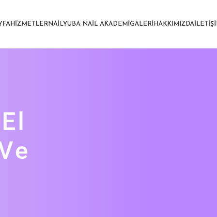
YFA
HIZMETLER
NAILYUBA NAIL AKADEMI
GALERI
HAKKIMIZDA
İLETIŞ
El
 Ve