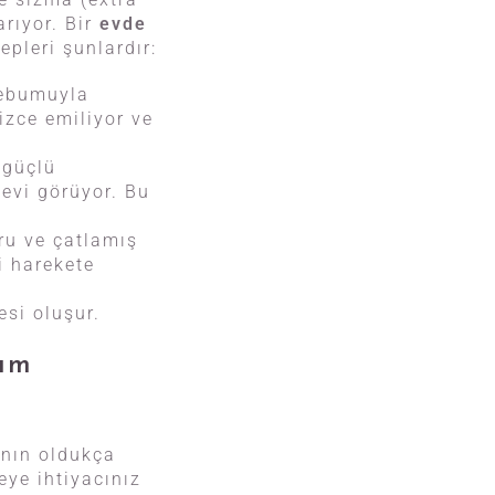
arıyor. Bir
evde
pleri şunlardır:
sebumuyla
izce emiliyor ve
 güçlü
levi görüyor. Bu
ru ve çatlamış
ni harekete
esi oluşur.
dım
anın oldukça
eye ihtiyacınız