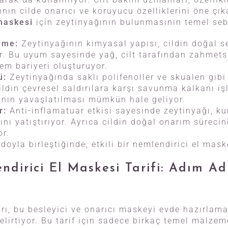
ının cilde onarıcı ve koruyucu özelliklerini öne çık
maskesi
için zeytinyağının bulunmasının temel sebe
rme:
Zeytinyağının kimyasal yapısı, cildin doğal 
r. Bu uyum sayesinde yağ, cilt tarafından zahmets
em bariyeri oluşturuyor.
ü:
Zeytinyağında saklı polifenoller ve skualen gibi
ildin çevresel saldırılara karşı savunma kalkanı iş
nın yavaşlatılması mümkün hale geliyor.
r:
Anti-inflamatuar etkisi sayesinde zeytinyağı, ku
ğını yatıştırıyor. Ayrıca cildin doğal onarım süreci
or.
oyla birleştiğinde, etkili bir nemlendirici el mask
dirici El Maskesi Tarifi: Adım A
rı, bu besleyici ve onarıcı maskeyi evde hazırlam
lirtiyor. Bu tarif için sadece birkaç temel malzem