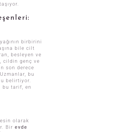
taşıyor.
şenleri:
yağının birbirini
şına bile cilt
aran, besleyen ve
, cildin genç ve
an son derece
. Uzmanlar, bu
u belirtiyor.
 bu tarif, en
esin olarak
r. Bir
evde