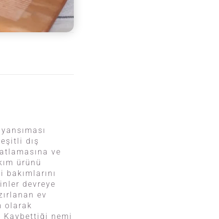
n yansıması
eşitli dış
çatlamasına ve
akım ürünü
i bakımlarını
inler devreye
zırlanan ev
m olarak
. Kaybettiği nemi