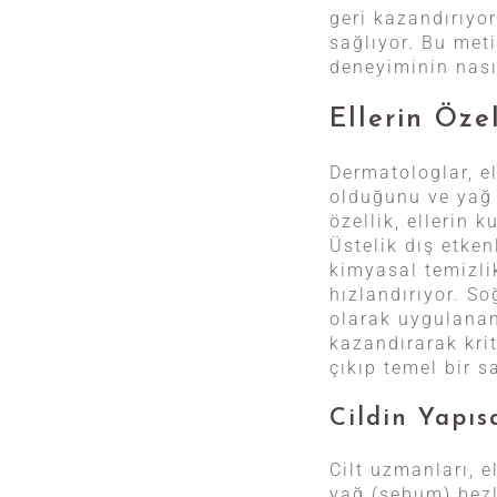
geri kazandırıyo
sağlıyor. Bu met
deneyiminin nası
Ellerin Öz
Dermatologlar, e
olduğunu ve yağ 
özellik, ellerin
Üstelik dış etken
kimyasal temizli
hızlandırıyor. S
olarak uygulana
kazandırarak krit
çıkıp temel bir s
Cildin Yapıs
Cilt uzmanları, 
yağ (sebum) bezl