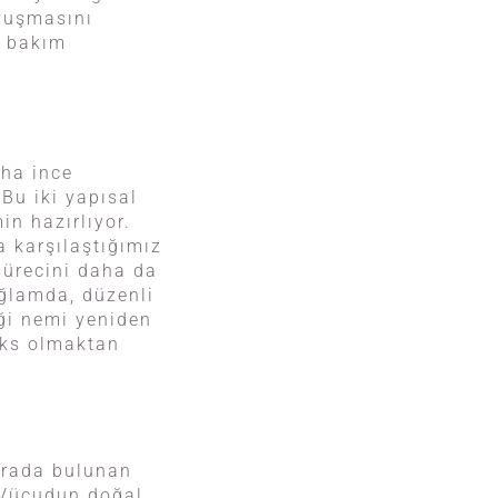
vuşmasını
r bakım
aha ince
Bu iki yapısal
in hazırlıyor.
a karşılaştığımız
sürecini daha da
ağlamda, düzenli
iği nemi yeniden
lüks olmaktan
burada bulunan
 Vücudun doğal