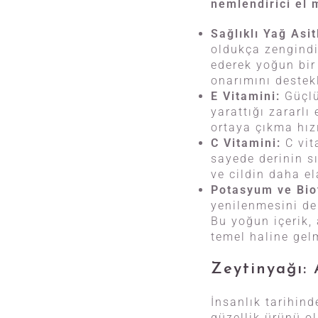
nemlendirici el 
Sağlıklı Yağ Asit
oldukça zengindi
ederek yoğun bir
onarımını destekl
E Vitamini:
Güçlü 
yarattığı zararlı
ortaya çıkma hızı
C Vitamini:
C vit
sayede derinin sı
ve cildin daha el
Potasyum ve Bio
yenilenmesini de 
Bu yoğun içerik
temel haline gel
Zeytinyağı: 
İnsanlık tarihind
güzellik ürünü ol