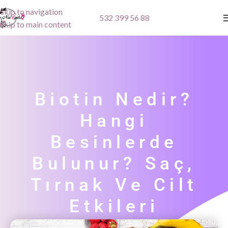
Skip to navigation
532 399 56 88
Skip to main content
Biotin Nedir?
Hangi
Besinlerde
Bulunur? Saç,
Tırnak Ve Cilt
Etkileri