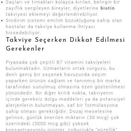
Saçları ve tırnakları kolayca kırılan, belirgin bir
zayıflık sergileyen bireyler, diyetlerine
biotin
takviyesi eklemeyi değerlendirebiliyor.
Sindirim sistemi emilim bozukluğuna sahip olan
hastalar da takviye kullanma ihtiyacı
hissedebiliyor.
Takviye Seçerken Dikkat Edilmesi
Gerekenler
Piyasada çok çeşitli B7 vitamini takviyeleri
bulunmaktadır. Uzmanların ortak vurgusu, bu
denli geniş bir seçenek havuzunda seçim
yaparken ürünün sağlam ve tanınmış bir marka
tarafından sunulmuş olmasına özen gösterilmesi
yönündedir. Bir diğer kritik nokta, takviyenin
içinde gereksiz dolgu maddeleri ya da potansiyel
alerjenlerin bulunmayan, saf bir formülasyona
sahip olması gerektiğidir. Dozaj meselesine
gelince, günlük önerilen miktarın (30 mcg) çok
üzerindeki (5000 mcg gibi) yüksek
konsantrasyonlu ürünler, çoğunlukla “güzellik”