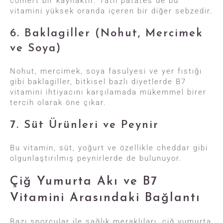
cömert bir kaynaktır. Tatlı patates de bu
vitamini yüksek oranda içeren bir diğer sebzedir.
6. Baklagiller (Nohut, Mercimek
ve Soya)
Nohut, mercimek, soya fasulyesi ve yer fıstığı
gibi baklagiller, bitkisel bazlı diyetlerde B7
vitamini ihtiyacını karşılamada mükemmel birer
tercih olarak öne çıkar.
7. Süt Ürünleri ve Peynir
Bu vitamin, süt, yoğurt ve özellikle cheddar gibi
olgunlaştırılmış peynirlerde de bulunuyor.
Çiğ Yumurta Akı ve B7
Vitamini Arasındaki Bağlantı
Bazı sporcular ile sağlık meraklıları, çiğ yumurta