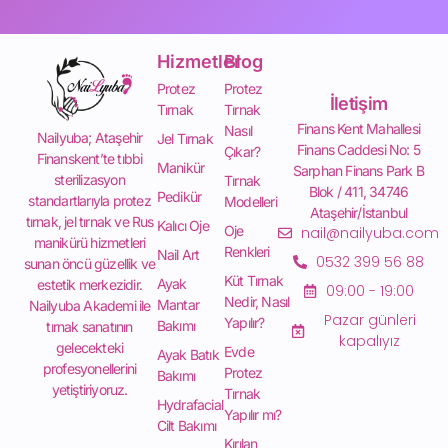
Hizmetler
Blog
Protez
Protez
İletişim
Tırnak
Tırnak
Finans Kent Mahallesi
Nasıl
Nailyuba; Ataşehir
Jel Tırnak
Finans Caddesi No: 5
Çıkar?
Finanskent’te tıbbi
Manikür
Sarphan Finans Park B
sterilizasyon
Tırnak
Blok / 411, 34746
Pedikür
standartlarıyla protez
Modelleri
Ataşehir/İstanbul
tırnak, jel tırnak ve Rus
Kalıcı Oje
Oje
nail@nailyuba.com
manikürü hizmetleri
Renkleri
Nail Art
0532 399 56 88
sunan öncü güzellik ve
Küt Tırnak
Ayak
estetik merkezidir.
09:00 - 19:00
Nedir, Nasıl
Mantar
Nailyuba Akademi ile
Pazar günleri
Yapılır?
Bakımı
tırnak sanatının
kapalıyız
gelecekteki
Evde
Ayak Batık
profesyonellerini
Protez
Bakımı
yetiştiriyoruz.
Tırnak
Hydrafacial
Yapılır mı?
Cilt Bakımı
Kırılan