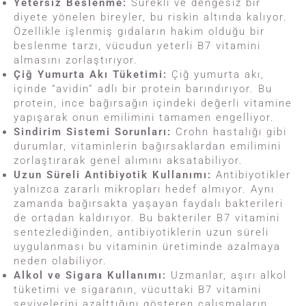
Yetersiz Beslenme:
Sürekli ve dengesiz bir
diyete yönelen bireyler, bu riskin altında kalıyor.
Özellikle işlenmiş gıdaların hakim olduğu bir
beslenme tarzı, vücudun yeterli B7 vitamini
almasını zorlaştırıyor.
Çiğ Yumurta Akı Tüketimi:
Çiğ yumurta akı,
içinde “avidin” adlı bir protein barındırıyor. Bu
protein, ince bağırsağın içindeki değerli vitamine
yapışarak onun emilimini tamamen engelliyor.
Sindirim Sistemi Sorunları:
Crohn hastalığı gibi
durumlar, vitaminlerin bağırsaklardan emilimini
zorlaştırarak genel alımını aksatabiliyor.
Uzun Süreli Antibiyotik Kullanımı:
Antibiyotikler
yalnızca zararlı mikropları hedef almıyor. Aynı
zamanda bağırsakta yaşayan faydalı bakterileri
de ortadan kaldırıyor. Bu bakteriler B7 vitamini
sentezlediğinden, antibiyotiklerin uzun süreli
uygulanması bu vitaminin üretiminde azalmaya
neden olabiliyor.
Alkol ve Sigara Kullanımı:
Uzmanlar, aşırı alkol
tüketimi ve sigaranın, vücuttaki B7 vitamini
seviyelerini azalttığını gösteren çalışmaların