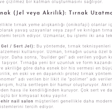
 ve çizilmez bir katman oluşturmasını sağlıyor.
rnak (Jel veya Akrilik): Tırnak Uzatm
ellikle tırnak yeme alışkanlığı (onikofaji) olanlar iç
 olarak yavaş uzayanlar veya zayıf ve kırılgan tırn
temi tercih ediyor. Uzmanlar, bu işlemi iki ana te
Gel / Sert Jel):
Bu yöntemde, tırnak teknisyenleri
 malzemesi kullanıyor. Uzman, tırnağın ucuna özel b
riyor. Daha sonra, “builder gel” adı verilen yoğun k
 taşıyor. Tırnağa yeni bir uzunluk ve form kazandır
e akriliğe göre daha esnek bir his vermesi en büyü
rilik, en eski ve en dayanıklı protez tırnak yöntemi
nomer” adı verilen bir likit ile “polimer” adı verile
karışım, hızla sertleşen bir hamur oluşturuyor. Akrili
den hava ile kendiliğinden kuruyor. Çok sert ve da
üçlü bir kimyasal koku yayılır.
ehir nail salon
müşterileri genellikle daha moder
istemlerini tercih ediyor.