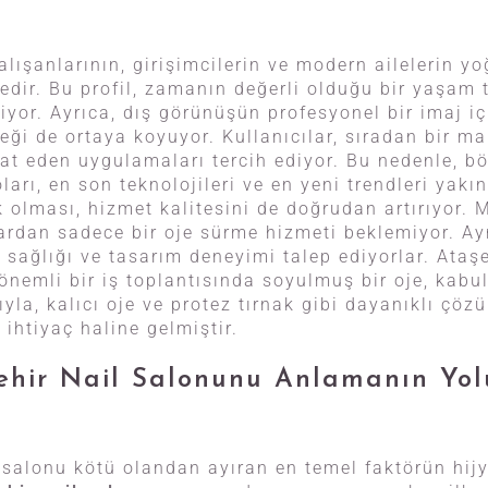
alışanlarının, girişimcilerin ve modern ailelerin y
edir. Bu profil, zamanın değerli olduğu bir yaşam 
iyor. Ayrıca, dış görünüşün profesyonel bir imaj içi
eği de ortaya koyuyor. Kullanıcılar, sıradan bir ma
vaat eden uygulamaları tercih ediyor. Bu nedenle, b
arı, en son teknolojileri ve en yeni trendleri yakı
olması, hizmet kalitesini de doğrudan artırıyor. M
ardan sadece bir oje sürme hizmeti beklemiyor. A
 sağlığı ve tasarım deneyimi talep ediyorlar. Ataşe
önemli bir iş toplantısında soyulmuş bir oje, kabu
ıyla, kalıcı oje ve protez tırnak gibi dayanıklı çö
r ihtiyaç haline gelmiştir.
şehir Nail Salonunu Anlamanın Yol
r salonu kötü olandan ayıran en temel faktörün hi