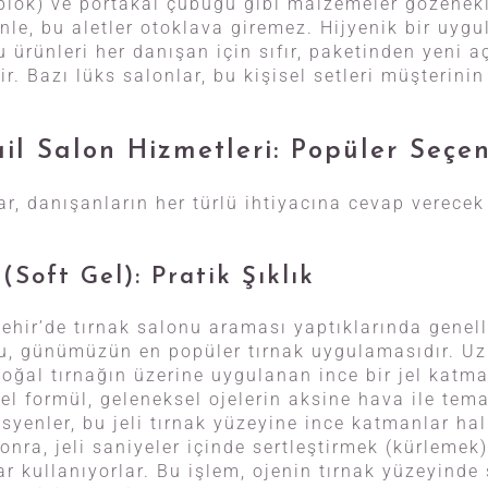
ı blok) ve portakal çubuğu gibi malzemeler gözenekl
nle, bu aletler otoklava giremez. Hijyenik bir uyg
u ürünleri her danışan için sıfır, paketinden yeni a
r. Bazı lüks salonlar, bu kişisel setleri müşterini
il Salon Hizmetleri: Popüler Seçe
r, danışanların her türlü ihtiyacına cevap verecek
 (Soft Gel): Pratik Şıklık
şehir’de tırnak salonu araması yaptıklarında genelli
Bu, günümüzün en popüler tırnak uygulamasıdır. Uz
 doğal tırnağın üzerine uygulanan ince bir jel katm
el formül, geleneksel ojelerin aksine hava ile tem
syenler, bu jeli tırnak yüzeyine ince katmanlar ha
nra, jeli saniyeler içinde sertleştirmek (kürlemek)
r kullanıyorlar. Bu işlem, ojenin tırnak yüzeyinde