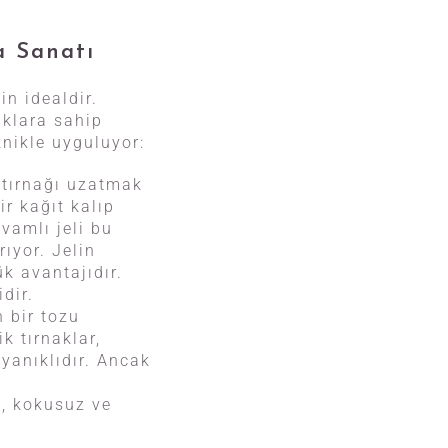
a Sanatı
in idealdir.
aklara sahip
knikle uyguluyor:
 tırnağı uzatmak
ir kağıt kalıp
ıvamlı jeli bu
ıyor. Jelin
k avantajıdır.
dir.
n bir tozu
k tırnaklar,
yanıklıdır. Ancak
n, kokusuz ve