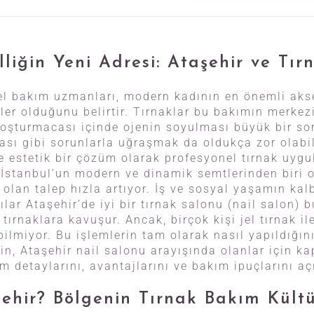
lliğin Yeni Adresi: Ataşehir ve Tır
sel bakım uzmanları, modern kadının en önemli ak
ller olduğunu belirtir. Tırnaklar bu bakımın merkezi
oşturmacası içinde ojenin soyulması büyük bir sor
ması gibi sorunlarla uğraşmak da oldukça zor olabil
ve estetik bir çözüm olarak profesyonel tırnak uyg
e İstanbul’un modern ve dinamik semtlerinden biri 
olan talep hızla artıyor. İş ve sosyal yaşamın kal
ılar Ataşehir’de iyi bir tırnak salonu (nail salon) 
rnaklara kavuşur. Ancak, birçok kişi jel tırnak ile
bilmiyor. Bu işlemlerin tam olarak nasıl yapıldığı
in, Ataşehir nail salonu arayışında olanlar için ka
m detaylarını, avantajlarını ve bakım ipuçlarını açı
ehir? Bölgenin Tırnak Bakım Kült