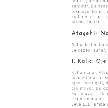
buffer (parlatıc
sahiptir. Bu nede
teknisyenlerin, b
kullanması gereki
olarak saklar.
Ataşehir Na
Bölgedeki salonla
yelpazesi sunar.
1. Kalıcı Oje
Kullanıcılar, Ata
hizmetini arar. 
ojeyi (soft gel),
tanımlıyor. Bu öz
kurumuyor. Tekni
Her katmandan so
veya LED lambala