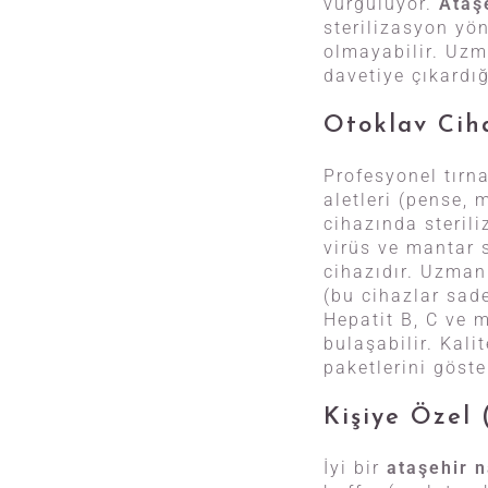
vurguluyor.
Ataş
sterilizasyon yö
olmayabilir. Uzma
davetiye çıkardığı
Otoklav Cih
Profesyonel tırna
aletleri (pense,
cihazında sterili
virüs ve mantar 
cihazıdır. Uzman
(bu cihazlar sade
Hepatit B, C ve m
bulaşabilir. Kalit
paketlerini göst
Kişiye Özel 
İyi bir
ataşehir n