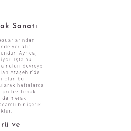
nak Sanatı
sesuarlarından
nde yer alır.
undur. Ayrıca,
iyor. İşte bu
ulamaları devreye
olan Ataşehir’de,
bi olan bu
bularak haftalarca
 protez tırnak
nı da merak
psamlı bir içerik
klar.
ürü ve