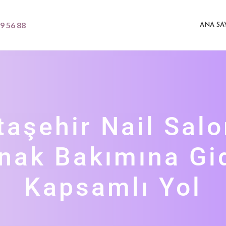
9 56 88
ANA SA
taşehir Nail Salo
rnak Bakımına Gi
Kapsamlı Yol