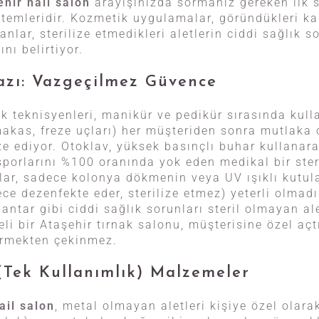
ehir nail salon
arayışınızda sormanız gereken ilk 
ntemleridir. Kozmetik uygulamalar, göründükleri 
nlar, sterilize etmedikleri aletlerin ciddi sağlık s
nı belirtiyor.
azı: Vazgeçilmez Güvence
k teknisyenleri, manikür ve pedikür sırasında kull
 makas, freze uçları) her müşteriden sonra mutlaka 
ze ediyor. Otoklav, yüksek basınçlı buhar kullanar
sporlarını %100 oranında yok eden medikal bir ste
lar, sadece kolonya dökmenin veya UV ışıklı kutu
ce dezenfekte eder, sterilize etmez) yeterli olmadı
antar gibi ciddi sağlık sorunları steril olmayan al
eli bir Ataşehir tırnak salonu, müşterisine özel açtı
ermekten çekinmez.
(Tek Kullanımlık) Malzemeler
ail salon
, metal olmayan aletleri kişiye özel olara