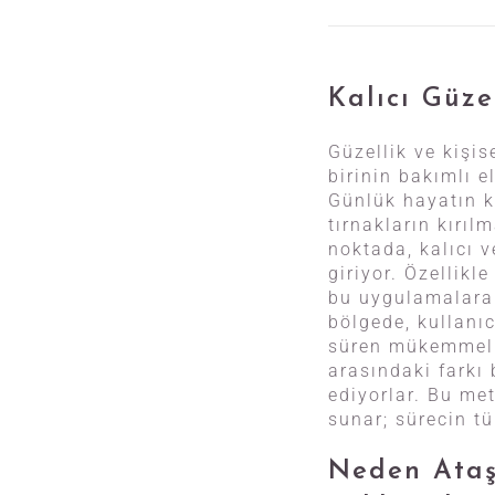
Kalıcı Güze
Güzellik ve kişi
birinin bakımlı e
Günlük hayatın k
tırnakların kırıl
noktada, kalıcı 
giriyor. Özellikl
bu uygulamalara 
bölgede, kullanıc
süren mükemmel tı
arasındaki farkı 
ediyorlar. Bu met
sunar; sürecin tü
Neden Ataş