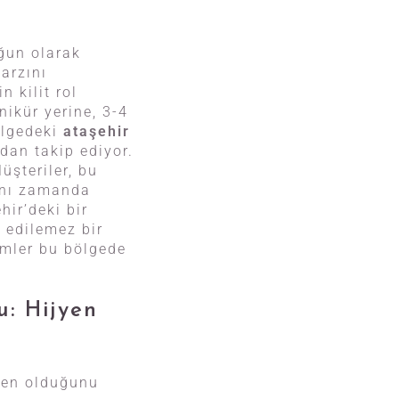
oğun olarak
tarzını
n kilit rol
nikür yerine, 3-4
ölgedeki
ataşehir
ndan takip ediyor.
üşteriler, bu
ynı zamanda
hir’deki bir
l edilemez bir
zümler bu bölgede
u: Hijyen
jyen olduğunu