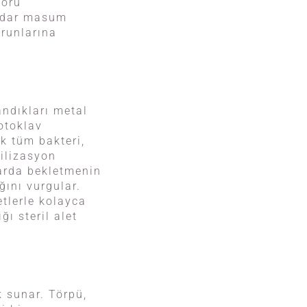
soru
kadar masum
orunlarına
andıkları metal
otoklav
ak tüm bakteri,
rilizasyon
larda bekletmenin
ğını vurgular.
etlerle kolayca
ğı steril alet
k sunar. Törpü,