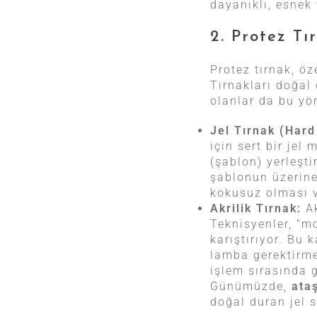
dayanıklı, esnek
2. Protez Tı
Protez tırnak, öz
Tırnakları doğal
olanlar da bu yön
Jel Tırnak (Hard 
için sert bir jel
(şablon) yerleşti
şablonun üzerine
kokusuz olması v
Akrilik Tırnak:
Ak
Teknisyenler, “mo
karıştırıyor. Bu 
lamba gerektirme
işlem sırasında g
Günümüzde,
ataş
doğal duran jel s