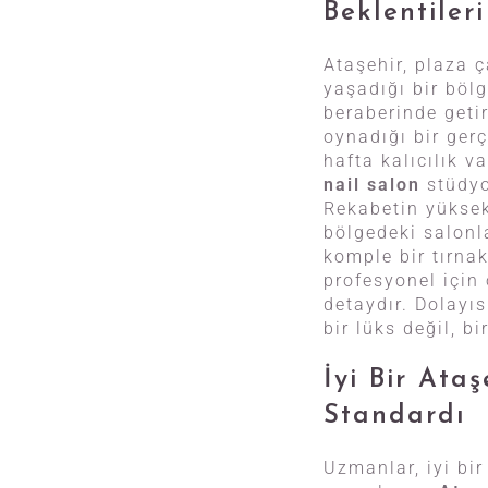
Beklentileri
Ataşehir, plaza ç
yaşadığı bir bölg
beraberinde getir
oynadığı bir gerç
hafta kalıcılık 
nail salon
stüdyol
Rekabetin yüksek 
bölgedeki salonl
komple bir tırnak
profesyonel için 
detaydır. Dolayıs
bir lüks değil, bi
İyi Bir Ata
Standardı
Uzmanlar, iyi bi