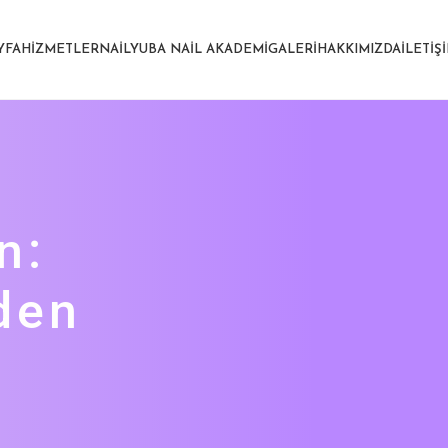
YFA
HIZMETLER
NAILYUBA NAIL AKADEMI
GALERI
HAKKIMIZDA
İLETIŞ
n:
den