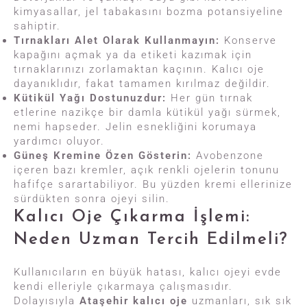
kimyasallar, jel tabakasını bozma potansiyeline
sahiptir.
Tırnakları Alet Olarak Kullanmayın:
Konserve
kapağını açmak ya da etiketi kazımak için
tırnaklarınızı zorlamaktan kaçının. Kalıcı oje
dayanıklıdır, fakat tamamen kırılmaz değildir.
Kütikül Yağı Dostunuzdur:
Her gün tırnak
etlerine nazikçe bir damla kütikül yağı sürmek,
nemi hapseder. Jelin esnekliğini korumaya
yardımcı oluyor.
Güneş Kremine Özen Gösterin:
Avobenzone
içeren bazı kremler, açık renkli ojelerin tonunu
hafifçe sarartabiliyor. Bu yüzden kremi ellerinize
sürdükten sonra ojeyi silin.
Kalıcı Oje Çıkarma İşlemi:
Neden Uzman Tercih Edilmeli?
Kullanıcıların en büyük hatası, kalıcı ojeyi evde
kendi elleriyle çıkarmaya çalışmasıdır.
Dolayısıyla
Ataşehir kalıcı oje
uzmanları, sık sık