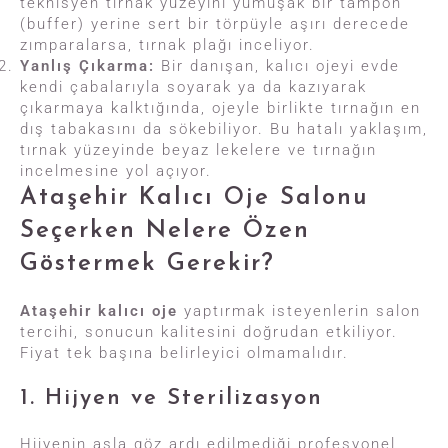
teknisyen tırnak yüzeyini yumuşak bir tampon
(buffer) yerine sert bir törpüyle aşırı derecede
zımparalarsa, tırnak plağı inceliyor.
Yanlış Çıkarma:
Bir danışan, kalıcı ojeyi evde
kendi çabalarıyla soyarak ya da kazıyarak
çıkarmaya kalktığında, ojeyle birlikte tırnağın en
dış tabakasını da sökebiliyor. Bu hatalı yaklaşım,
tırnak yüzeyinde beyaz lekelere ve tırnağın
incelmesine yol açıyor.
Ataşehir Kalıcı Oje Salonu
Seçerken Nelere Özen
Göstermek Gerekir?
Ataşehir kalıcı oje
yaptırmak isteyenlerin salon
tercihi, sonucun kalitesini doğrudan etkiliyor.
Fiyat tek başına belirleyici olmamalıdır.
1. Hijyen ve Sterilizasyon
Hijyenin asla göz ardı edilmediği profesyonel