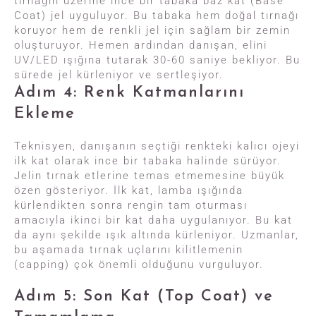
tırnağın üzerine ince bir tabaka baz kat (Base
Coat) jel uyguluyor. Bu tabaka hem doğal tırnağı
koruyor hem de renkli jel için sağlam bir zemin
oluşturuyor. Hemen ardından danışan, elini
UV/LED ışığına tutarak 30-60 saniye bekliyor. Bu
sürede jel kürleniyor ve sertleşiyor.
Adım 4: Renk Katmanlarını
Ekleme
Teknisyen, danışanın seçtiği renkteki kalıcı ojeyi
ilk kat olarak ince bir tabaka halinde sürüyor.
Jelin tırnak etlerine temas etmemesine büyük
özen gösteriyor. İlk kat, lamba ışığında
kürlendikten sonra rengin tam oturması
amacıyla ikinci bir kat daha uygulanıyor. Bu kat
da aynı şekilde ışık altında kürleniyor. Uzmanlar,
bu aşamada tırnak uçlarını kilitlemenin
(capping) çok önemli olduğunu vurguluyor.
Adım 5: Son Kat (Top Coat) ve