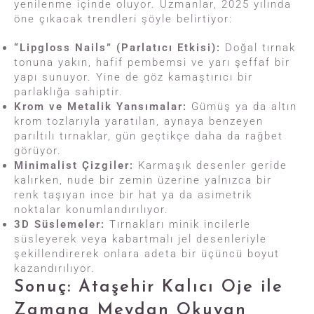
yenilenme içinde oluyor. Uzmanlar, 2025 yılında
öne çıkacak trendleri şöyle belirtiyor:
“Lipgloss Nails” (Parlatıcı Etkisi):
Doğal tırnak
tonuna yakın, hafif pembemsi ve yarı şeffaf bir
yapı sunuyor. Yine de göz kamaştırıcı bir
parlaklığa sahiptir.
Krom ve Metalik Yansımalar:
Gümüş ya da altın
krom tozlarıyla yaratılan, aynaya benzeyen
parıltılı tırnaklar, gün geçtikçe daha da rağbet
görüyor.
Minimalist Çizgiler:
Karmaşık desenler geride
kalırken, nude bir zemin üzerine yalnızca bir
renk taşıyan ince bir hat ya da asimetrik
noktalar konumlandırılıyor.
3D Süslemeler:
Tırnakları minik incilerle
süsleyerek veya kabartmalı jel desenleriyle
şekillendirerek onlara adeta bir üçüncü boyut
kazandırılıyor.
Sonuç: Ataşehir Kalıcı Oje ile
Zamana Meydan Okuyan