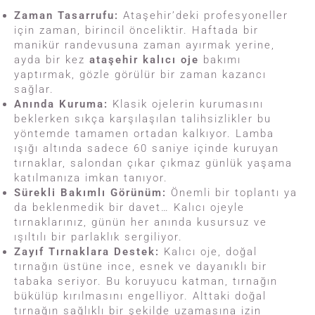
Zaman Tasarrufu:
Ataşehir’deki profesyoneller
için zaman, birincil önceliktir. Haftada bir
manikür randevusuna zaman ayırmak yerine,
ayda bir kez
ataşehir kalıcı oje
bakımı
yaptırmak, gözle görülür bir zaman kazancı
sağlar.
Anında Kuruma:
Klasik ojelerin kurumasını
beklerken sıkça karşılaşılan talihsizlikler bu
yöntemde tamamen ortadan kalkıyor. Lamba
ışığı altında sadece 60 saniye içinde kuruyan
tırnaklar, salondan çıkar çıkmaz günlük yaşama
katılmanıza imkan tanıyor.
Sürekli Bakımlı Görünüm:
Önemli bir toplantı ya
da beklenmedik bir davet… Kalıcı ojeyle
tırnaklarınız, günün her anında kusursuz ve
ışıltılı bir parlaklık sergiliyor.
Zayıf Tırnaklara Destek:
Kalıcı oje, doğal
tırnağın üstüne ince, esnek ve dayanıklı bir
tabaka seriyor. Bu koruyucu katman, tırnağın
bükülüp kırılmasını engelliyor. Alttaki doğal
tırnağın sağlıklı bir şekilde uzamasına izin