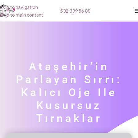
Skip to navigation
532 399 56 88
Skip to main content
Ataşehir’in
Parlayan Sırrı:
Kalıcı Oje Ile
Kusursuz
Tırnaklar