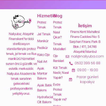
Hizmetler
Blog
Protez
Protez
İletişim
Tırnak
Tırnak
Finans Kent Mahallesi
Nasıl
Nailyuba; Ataşehir
Jel Tırnak
Finans Caddesi No: 5
Çıkar?
Finanskent’te tıbbi
Manikür
Sarphan Finans Park B
sterilizasyon
Tırnak
Blok / 411, 34746
Pedikür
standartlarıyla protez
Modelleri
Ataşehir/İstanbul
tırnak, jel tırnak ve Rus
Kalıcı Oje
Oje
nail@nailyuba.com
manikürü hizmetleri
Renkleri
Nail Art
0532 399 56 88
sunan öncü güzellik ve
Küt Tırnak
Ayak
estetik merkezidir.
09:00 - 19:00
Nedir, Nasıl
Mantar
Nailyuba Akademi ile
Pazar günleri
Yapılır?
Bakımı
tırnak sanatının
kapalıyız
gelecekteki
Evde
Ayak Batık
profesyonellerini
Protez
Bakımı
yetiştiriyoruz.
Tırnak
Hydrafacial
Yapılır mı?
Cilt Bakımı