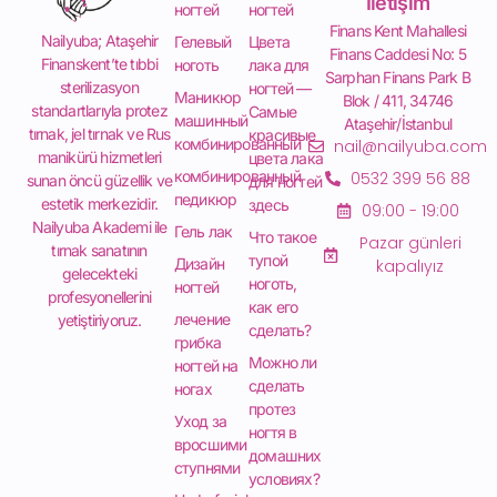
İletişim
ногтей
ногтей
Finans Kent Mahallesi
Nailyuba; Ataşehir
Гелевый
Цвета
Finans Caddesi No: 5
Finanskent’te tıbbi
ноготь
лака для
Sarphan Finans Park B
sterilizasyon
ногтей —
Маникюр
Blok / 411, 34746
standartlarıyla protez
Самые
машинный
Ataşehir/İstanbul
tırnak, jel tırnak ve Rus
красивые
комбинированный
nail@nailyuba.com
manikürü hizmetleri
цвета лака
комбинированный
0532 399 56 88
sunan öncü güzellik ve
для ногтей
педикюр
estetik merkezidir.
здесь
09:00 - 19:00
Nailyuba Akademi ile
Гель лак
Что такое
Pazar günleri
tırnak sanatının
тупой
Дизайн
kapalıyız
gelecekteki
ноготь,
ногтей
profesyonellerini
как его
лечение
yetiştiriyoruz.
сделать?
грибка
Можно ли
ногтей на
сделать
ногах
протез
Уход за
ногтя в
вросшими
домашних
ступнями
условиях?