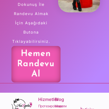
Dokunuş İle
Randevu Almak
İçin Aşağıdaki
Butona
Tıklayabilirsiniz.
Hemen
Randevu
Al
Hizmetler
Blog
Протезирование
Модели