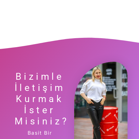
Bizimle
İletişim
Kurmak
İster
Misiniz?
Basit Bir