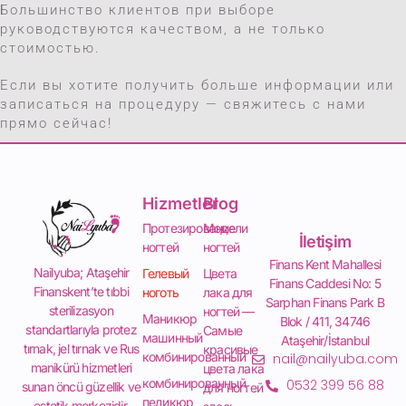
Большинство клиентов при выборе
руководствуются качеством, а не только
стоимостью.
Если вы хотите получить больше информации или
записаться на процедуру — свяжитесь с нами
прямо сейчас!
Hizmetler
Blog
Протезирование
Модели
İletişim
ногтей
ногтей
Finans Kent Mahallesi
Nailyuba; Ataşehir
Гелевый
Цвета
Finans Caddesi No: 5
Finanskent’te tıbbi
ноготь
лака для
Sarphan Finans Park B
sterilizasyon
ногтей —
Маникюр
Blok / 411, 34746
standartlarıyla protez
Самые
машинный
Ataşehir/İstanbul
tırnak, jel tırnak ve Rus
красивые
комбинированный
nail@nailyuba.com
manikürü hizmetleri
цвета лака
комбинированный
0532 399 56 88
sunan öncü güzellik ve
для ногтей
педикюр
estetik merkezidir.