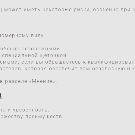
иц может иметь некоторые риски, особенно при
вномерному виду
собенно осторожными
ы специальной щёточкой
лемами, если вы обращаетесь к квалифицирова
стеров, которая обеспечит вам безопасную и 
в разделе «Мнения».
ц
но и уверенность.
ножеству преимуществ.