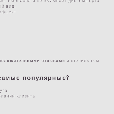
ью безопасна и не вызывает дискомфорта.
ый вид.
эффект.
 положительными отзывами
и стерильным
самые популярные?
уга.
еланий клиента.