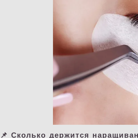
📌 Сколько держ
ится
наращиван