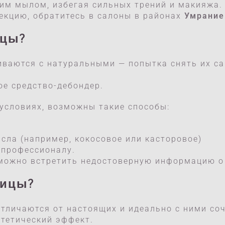
ким мылом, избегая сильных трений и макияжа.
екцию, обратитесь в салоны в районах
Умрание
ицы?
иваются с натуральными — попытка снять их с
ое средство-дебондер.
 условиях, возможны такие способы:
сла (например, кокосовое или касторовое)
 профессионалу.
о можно встретить недостоверную информацию о
ницы?
отличаются от настоящих и идеально с ними со
тетический эффект.