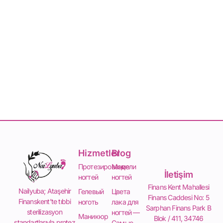
Hizmetler
Blog
Протезирование
Модели
İletişim
ногтей
ногтей
Finans Kent Mahallesi
Nailyuba; Ataşehir
Гелевый
Цвета
Finans Caddesi No: 5
Finanskent’te tıbbi
ноготь
лака для
Sarphan Finans Park B
sterilizasyon
ногтей —
Маникюр
Blok / 411, 34746
standartlarıyla protez
Самые