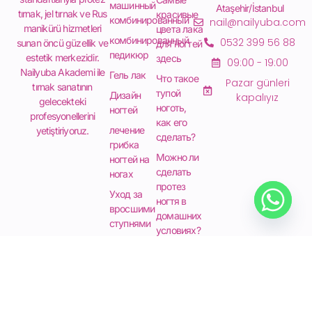
машинный
Ataşehir/İstanbul
tırnak, jel tırnak ve Rus
красивые
комбинированный
nail@nailyuba.com
manikürü hizmetleri
цвета лака
комбинированный
0532 399 56 88
sunan öncü güzellik ve
для ногтей
педикюр
estetik merkezidir.
здесь
09:00 - 19:00
Nailyuba Akademi ile
Гель лак
Что такое
Pazar günleri
tırnak sanatının
тупой
Дизайн
kapalıyız
gelecekteki
ноготь,
ногтей
profesyonellerini
как его
лечение
yetiştiriyoruz.
сделать?
грибка
Можно ли
ногтей на
сделать
ногах
протез
Уход за
ногтя в
вросшими
домашних
ступнями
условиях?
Hydrafacial
© 2026 Nailyuba. Tüm hakları saklıdır.