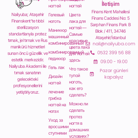
İletişim
ногтей
ногтей
Finans Kent Mahallesi
Nailyuba; Ataşehir
Гелевый
Цвета
Finans Caddesi No: 5
Finanskent’te tıbbi
ноготь
лака для
Sarphan Finans Park B
sterilizasyon
ногтей —
Маникюр
Blok / 411, 34746
standartlarıyla protez
Самые
машинный
Ataşehir/İstanbul
tırnak, jel tırnak ve Rus
красивые
комбинированный
nail@nailyuba.com
manikürü hizmetleri
цвета лака
комбинированный
0532 399 56 88
sunan öncü güzellik ve
для ногтей
педикюр
estetik merkezidir.
здесь
09:00 - 19:00
Nailyuba Akademi ile
Гель лак
Что такое
Pazar günleri
tırnak sanatının
тупой
Дизайн
kapalıyız
gelecekteki
ноготь,
ногтей
profesyonellerini
как его
лечение
yetiştiriyoruz.
сделать?
грибка
Можно ли
ногтей на
сделать
ногах
протез
Уход за
ногтя в
вросшими
домашних
ступнями
условиях?