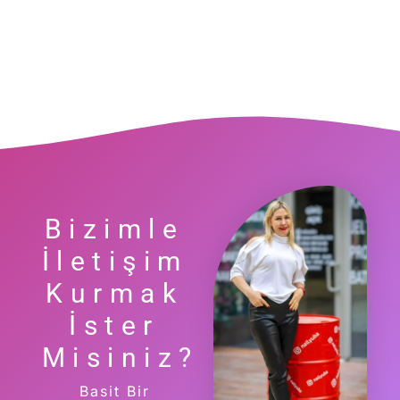
Bizimle
İletişim
Kurmak
İster
Misiniz?
Basit Bir