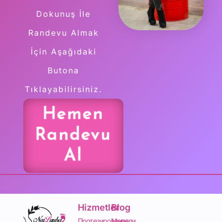
Dokunuş İle
Randevu Almak
İçin Aşağıdaki
Butona
Tıklayabilirsiniz.
Hemen
Randevu
Al
Hizmetler
Blog
Протезирование
Модели